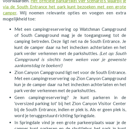
voorwaarden.
Het officiële parkartikel vier scenario’s waarbij je
via de South Entrance het park kunt bezoeken met een grote
camper
. Wij noemen relevante opties en voegen een extra
mogelijkheid toe:
Met een campingreservering op Watchman Campground
of South Campground mag je de toegangsweg tot de
camping betreden. Deze ligt net na de South Entrance. Je
kunt de camper daar na het inchecken achterlaten en het
park verder verkennen met de parkshuttles.
(Let op: South
Campground is slechts twee weken voor je gewenste
aankomstdag te boeken!)
Zion Canyon Campground ligt net voor de South Entrance.
Met een campingreservering op Zion Canyon Campground
kun je de camper daar na het inchecken achterlaten en het
park verder verkennen met de parkshuttles.
Geen campingreservering? Je kunt parkeren in de
'oversized parking lot' bij het Zion Canyon Visitor Center
bij de South Entrance, indien er plek is. Als er geen plek is,
word je teruggestuurd richting Springdale.
In Springdale vind je een grote parkeerplaats waar je de
camper kunt parkeren en de shuttlebus het park in kunt