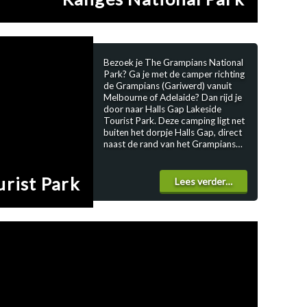
is daarmee de ideale uitvalsbasis
voor het verkennen van de stad.
Voor meer informatie en
reserveringen zie: Discovery Parks -
West Beach Park
Bezoek je The Grampians National
Park? Ga je met de camper richting
de Grampians (Gariwerd) vanuit
Melbourne of Adelaide? Dan rijd je
door naar Halls Gap Lakeside
Tourist Park. Deze camping ligt net
buiten het dorpje Halls Gap, direct
naast de rand van het Grampians
National Park. In de groene
omgeving van heuvels en inheemse
urist Park
bomen vind je ruime plaatsen voor
Lees verder…
campers of caravans, deels in de
schaduw, deels in de zon. De plek
heeft een rustige sfeer, vaak zie je
kangoeroes en emoes rond het
terrein. Wat Halls Gap Lakeside
Tourist Park bijzonder maakt:
Zwembad en kampvuurplaats:
neem een duik in het verwarmde
buitenzwembad of kom ’s avonds
bij elkaar rond de vuurplaats voor