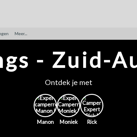
ngen
Meer...
gs - Zuid-Au
Ontdek je met
Manon
Moniek
Rick