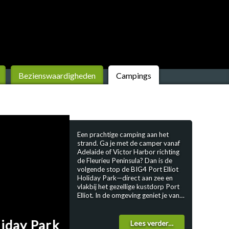
Bezienswaardigheden
Campings
Een prachtige camping aan het
strand. Ga je met de camper vanaf
Adelaide of Victor Harbor richting
de Fleurieu Peninsula? Dan is de
volgende stop de BIG4 Port Elliot
Holiday Park—direct aan zee en
vlakbij het gezellige kustdorp Port
Elliot. In de omgeving geniet je van
landhuizen, rustige baaien en
wandelingen langs ruige kliffen. Wat
liday Park
BIG4 Port Elliot Holiday Park
Lees verder…