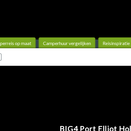
erreis op maat
Camperhuur vergelijken
Reisinspiratie
BIG4 Port Elliot Ho