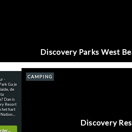
en
winkels en
 zijn er
der
atie en
ery Parks
Discovery Parks West Be
CAMPING
ur -
 Ga je
aide, de
sta
s? Dan is
ry Resort
 het hart
 National
Discovery Res
en
 tussen
erder…