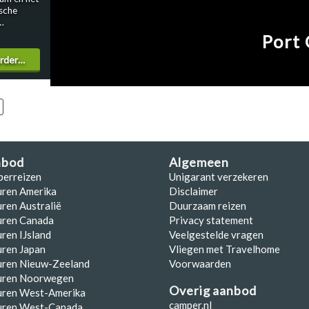
back-
ische
binding:
nha-
van de
e ‘Welcome
Port 
ennen. Je
eide
asveld met
erder…
 culturele
ningen
ale
n een
 je mag
 De sfeer
oint,
ix van
ingen bij
toe een
erwacht
en
unctionele
en zoals
ij
stead
nbod
Algemeen
lve
t Wilpena
 en
perreizen
Unigarant verzekeren
e maar
is
erfecte
uren Amerika
Disclaimer
izoen,
uur en
ren Australië
Duurzaam reizen
sche
 Ideaal als
uren Canada
Privacy statement
r
s Ranges
ren van de
ren IJsland
Veelgestelde vragen
ontdekken.
Recreation
et
ren Japan
Vliegen met Travelhome
e:
uren Nieuw-Zeeland
Voorwaarden
a Pound
uren Noorwegen
Overig aanbod
uren West-Amerika
camper.nl
uren West-Canada