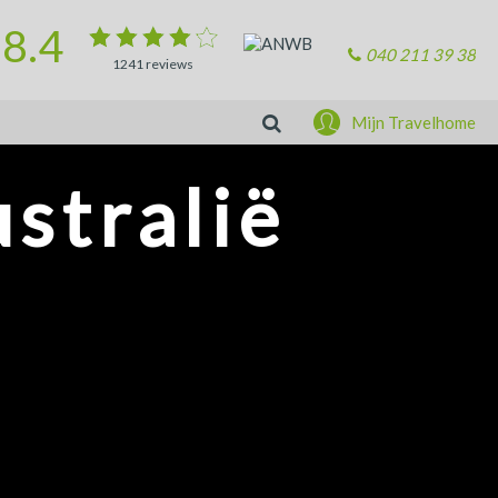
8.4
040 211 39 38
1241
reviews
Zoeken
Mijn Travelhome
stralië