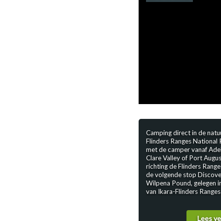
voorzieningen, internet, e
nabijgelegen supermarkt, 
een motel. Voor de camper
powered sites met of zon
ensuite. Voor meer inform
reserveringen zie: Discov
Melbourne
Camping direct in de natu
Flinders Ranges National Park
met de camper vanaf Adel
Clare Valley of Port Augu
richting de Flinders Range
de volgende stop Discove
Wilpena Pound, gelegen in
van Ikara-Flinders Ranges
Park—een unieke
overnachtingslocatie in e
indrukwekkend landschap
Lees v