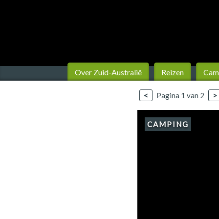
Finland
Frankrijk
Ierland
IJsland
Over Zuid-Australië
Reizen
Camp
Italië
<
Pagina 1 van 2
>
Japan
CAMPING
Kroatië
Namibië
Nederland
Nieuw-Zeeland
Noorwegen