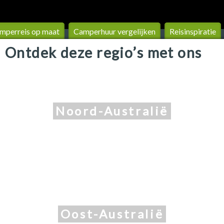
mperreis op maat
Camperhuur vergelijken
Reisinspiratie
Ontdek deze regio’s met ons
Noord-Australië
Oost-Australië