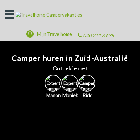
Open
het
menu
Mijn Travelhome
040 211 39 38
Camper huren in Zuid-Australië
Ontdek je met
Manon
Moniek
Rick