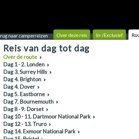
Over deze reis
In-/Exclusief
Ro
rug naar camperreizen
Reis van dag tot dag
Over de route
Dag 1 - 2. Londen
Dag 3. Surrey Hills
Dag 4. Brighton
Dag 4. Dover
Dag 5. Eastborne
Dag 7. Bournemouth
Dag 8 - 9. Dorset
Dag 10 - 11. Dartmoor National Park
Dag 12 - 13. Truro
Dag 14. Exmoor National Park
Dag 15. Bristol