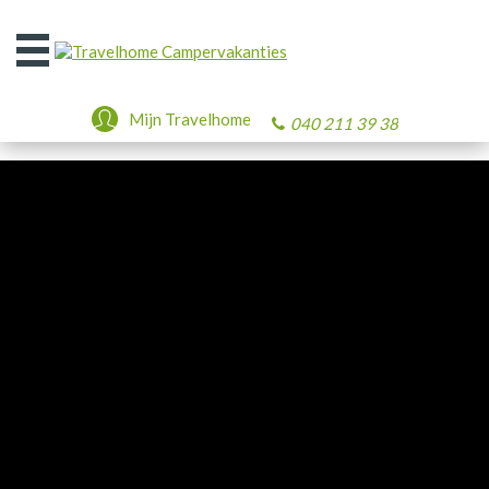
Open
het
menu
Mijn Travelhome
040 211 39 38