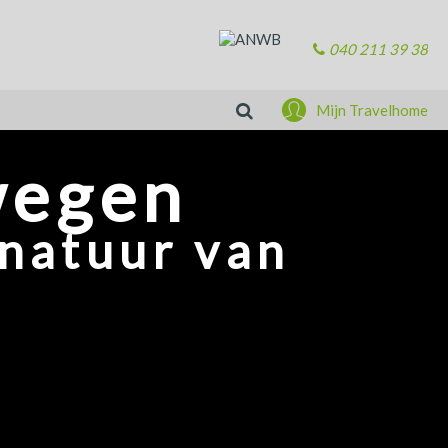
040 211 39 38
Zoeken
Mijn Travelhome
wegen
natuur van