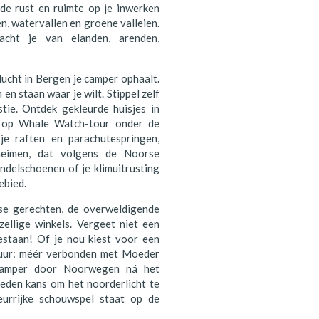
de rust en ruimte op je inwerken
n, watervallen en groene valleien.
acht je van elanden, arenden,
lucht in Bergen je camper ophaalt.
en staan waar je wilt. Stippel zelf
tie. Ontdek gekleurde huisjes in
a op Whale Watch-tour onder de
je raften en parachutespringen,
heimen, dat volgens de Noorse
ndelschoenen of je klimuitrusting
ebied.
rse gerechten, de overweldigende
zellige winkels. Vergeet niet een
estaan! Of je nou kiest voor een
atuur: méér verbonden met Moeder
 camper door Noorwegen ná het
eden kans om het noorderlicht te
eurrijke schouwspel staat op de