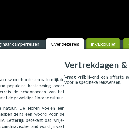
g naar camperreizen
Over deze reis
In-/Exclusief
Vertrekdagen & 
Vraag vrijblijvend een offerte 
laire wandelroutes en natuurlijk de
voor je specifieke reiswensen.
rm populaire bestemming onder
erreis de schoonheden van het
 met de geweldige Noorse cultuur.
 natuur. De Noren voelen een
hebben zelfs een woord voor de
v. Letterlijk betekent dat 'vrije-
Scandinavische land word jij vast