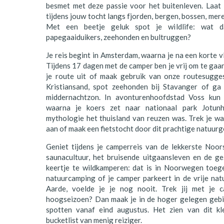
besmet met deze passie voor het buitenleven. Laat 
Polen
tijdens jouw tocht langs fjorden, bergen, bossen, mere
Met een beetje geluk spot je wildlife: wat d
Portugal
papegaaiduikers, zeehonden en bultruggen?
Schotland
Je reis begint in Amsterdam, waarna je na een korte v
Tijdens 17 dagen met de camper ben je vrij om te gaan 
Spanje
je route uit of maak gebruik van onze routesugges
Kristiansand, spot zeehonden bij Stavanger of g
Zuid-Afrika
middernachtzon. In avonturenhoofdstad Voss kun 
Zweden
waarna je koers zet naar nationaal park Jotun
mythologie het thuisland van reuzen was. Trek je wa
Zwitserland
aan of maak een fietstocht door dit prachtige natuurg
Geniet tijdens je camperreis van de lekkerste Noo
saunacultuur, het bruisende uitgaansleven en de ge
keertje te wildkamperen: dat is in Noorwegen toeg
natuurcamping of je camper parkeert in de vrije n
Aarde, voelde je je nog nooit. Trek jij met je
hoogseizoen? Dan maak je in de hoger gelegen gebi
spotten vanaf eind augustus. Het zien van dit kl
bucketlist van menig reiziger.