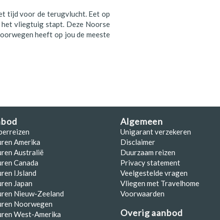
et tijd voor de terugvlucht. Eet op
n het vliegtuig stapt. Deze Noorse
 Noorwegen heeft op jou de meeste
nbod
Algemeen
perreizen
Unigarant verzekeren
uren Amerika
Disclaimer
ren Australië
Duurzaam reizen
uren Canada
Privacy statement
ren IJsland
Veelgestelde vragen
ren Japan
Vliegen met Travelhome
uren Nieuw-Zeeland
Voorwaarden
uren Noorwegen
Overig aanbod
uren West-Amerika