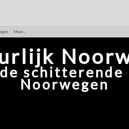
ngen
Meer...
urlijk Noor
de schitterende 
Noorwegen