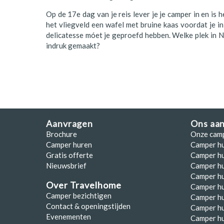
Op de 17e dag van je reis lever je je camper in en is h
het vliegveld een wafel met bruine kaas voordat je i
delicatesse móet je geproefd hebben. Welke plek in
indruk gemaakt?
Aanvragen
Ons aa
Brochure
Onze cam
Camper huren
Camper h
Gratis offerte
Camper hu
Nieuwsbrief
Camper h
Camper hu
Over Travelhome
Camper hu
Camper bezichtigen
Camper h
Contact & openingstijden
Camper h
Evenementen
Camper h