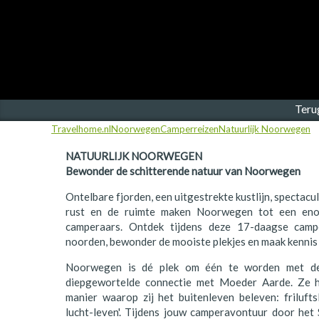
Finland
Frankrijk
Ierland
IJsland
Teru
Travelhome.nl
Noorwegen
Camperreizen
Natuurlijk Noorwegen
Italië
NATUURLIJK NOORWEGEN
Japan
Bewonder de schitterende natuur van Noorwegen
Kroatië
Ontelbare fjorden, een uitgestrekte kustlijn, spectacu
rust en de ruimte maken Noorwegen tot een eno
Namibië
camperaars. Ontdek tijdens deze 17-daagse camp
noorden, bewonder de mooiste plekjes en maak kennis
Nederland
Noorwegen is dé plek om één te worden met de
Nieuw-Zeeland
diepgewortelde connectie met Moeder Aarde. Ze 
manier waarop zij het buitenleven beleven: friluftsli
Noorwegen
lucht-leven'. Tijdens jouw camperavontuur door het 