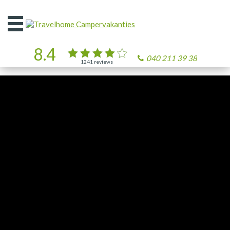
Open
het
menu
8.4
040 211 39 38
1241
reviews