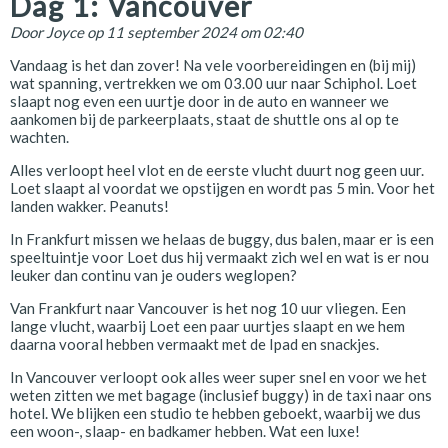
Dag 1: Vancouver
Door
Joyce
op 11 september 2024 om 02:40
Vandaag is het dan zover! Na vele voorbereidingen en (bij mij)
wat spanning, vertrekken we om 03.00 uur naar Schiphol. Loet
slaapt nog even een uurtje door in de auto en wanneer we
aankomen bij de parkeerplaats, staat de shuttle ons al op te
wachten.
Alles verloopt heel vlot en de eerste vlucht duurt nog geen uur.
Loet slaapt al voordat we opstijgen en wordt pas 5 min. Voor het
landen wakker. Peanuts!
In Frankfurt missen we helaas de buggy, dus balen, maar er is een
speeltuintje voor Loet dus hij vermaakt zich wel en wat is er nou
leuker dan continu van je ouders weglopen?
Van Frankfurt naar Vancouver is het nog 10 uur vliegen. Een
lange vlucht, waarbij Loet een paar uurtjes slaapt en we hem
daarna vooral hebben vermaakt met de Ipad en snackjes.
In Vancouver verloopt ook alles weer super snel en voor we het
weten zitten we met bagage (inclusief buggy) in de taxi naar ons
hotel. We blijken een studio te hebben geboekt, waarbij we dus
een woon-, slaap- en badkamer hebben. Wat een luxe!