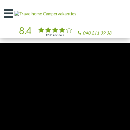
Open
het
menu
8.4
040 211 39 38
1241
reviews