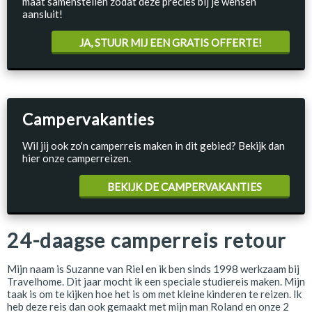
maat samenstellen zodat deze precies bij je wensen
aansluit!
JA, STUUR MIJ EEN GRATIS OFFERTE!
Campervakanties
Wil jij ook zo'n camperreis maken in dit gebied? Bekijk dan
hier onze camperreizen.
BEKIJK DE CAMPERVAKANTIES
24-daagse camperreis retour
Mijn naam is Suzanne van Riel en ik ben sinds 1998 werkzaam bij
Travelhome. Dit jaar mocht ik een speciale studiereis maken. Mijn
taak is om te kijken hoe het is om met kleine kinderen te reizen. Ik
heb deze reis dan ook gemaakt met mijn man Roland en onze 2