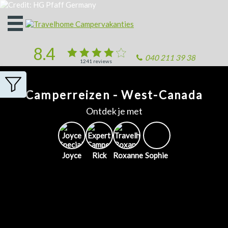
Open
het
menu
8.4
040 211 39 38
1241
reviews
Camperreizen - West-Canada
Ontdek je met
Joyce
Rick
Roxanne
Sophie