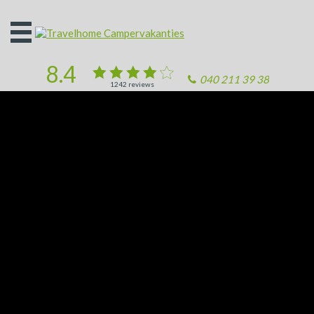
Open
het
menu
8.4
040 211 39 38
1242
reviews