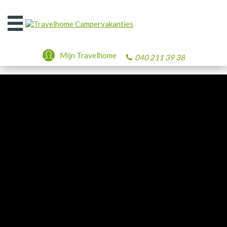
Open
het
menu
Mijn Travelhome
040 211 39 38