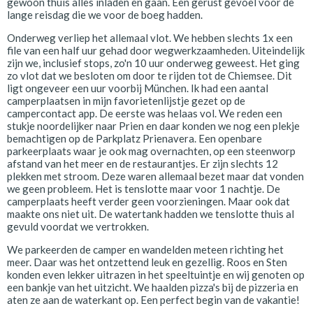
gewoon thuis alles inladen en gaan. Een gerust gevoel voor de
lange reisdag die we voor de boeg hadden.
Onderweg verliep het allemaal vlot. We hebben slechts 1x een
file van een half uur gehad door wegwerkzaamheden. Uiteindelijk
zijn we, inclusief stops, zo'n 10 uur onderweg geweest. Het ging
zo vlot dat we besloten om door te rijden tot de Chiemsee. Dit
ligt ongeveer een uur voorbij München. Ik had een aantal
camperplaatsen in mijn favorietenlijstje gezet op de
campercontact app. De eerste was helaas vol. We reden een
stukje noordelijker naar Prien en daar konden we nog een plekje
bemachtigen op de Parkplatz Prienavera. Een openbare
parkeerplaats waar je ook mag overnachten, op een steenworp
afstand van het meer en de restaurantjes. Er zijn slechts 12
plekken met stroom. Deze waren allemaal bezet maar dat vonden
we geen probleem. Het is tenslotte maar voor 1 nachtje. De
camperplaats heeft verder geen voorzieningen. Maar ook dat
maakte ons niet uit. De watertank hadden we tenslotte thuis al
gevuld voordat we vertrokken.
We parkeerden de camper en wandelden meteen richting het
meer. Daar was het ontzettend leuk en gezellig. Roos en Sten
konden even lekker uitrazen in het speeltuintje en wij genoten op
een bankje van het uitzicht. We haalden pizza's bij de pizzeria en
aten ze aan de waterkant op. Een perfect begin van de vakantie!