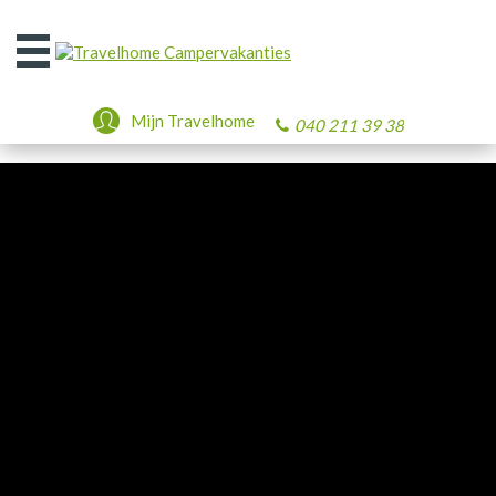
Open
het
menu
Mijn Travelhome
040 211 39 38