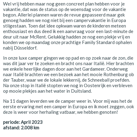
Wel vrij hebben maar nog geen concreet plan hebben voor je
vakantie, dat was de status op de woensdag voor de vakantie
begon. Allerlei plannen waren de revue gepasseerd maar gek
genoeg hadden we nog niet bij een campervakantie in Europa
stilgestaan. Toen dat idee opkwam waren de kinderen meteen
enthousiast en dus deed ik een aanvraag voor een last-minute de
deur uit naar McRent. Gelukkig hadden ze nog een plekje vrij en
konden we op maandag onze prachtige Family Standard ophalen
nabij Düsseldorf.
In onze luxe camper gingen we op pad en op zoek naar de zon, die
was dit jaar ver te zoeken en bracht ons naar Italië. Hier brachten
we enkele heerlijke dagen door aan het Gardameer. Onderweg
naar Italië brachten we een bezoek aan het mooie Rothenburg ob
der Tauber, waar we de lokale lekkernij, de Schneeball proefden.
Na onze stop in Italië stopten we nog in Oostenrijk en verbleven
op mooie plekjes aan het water in Duitsland.
Na 11 dagen leverden we de camper weer in. Voor mij was het de
eerste ervaring met een camper in Europa en ik moet zeggen, ook
deze is weer voor herhaling vatbaar, we hebben genoten!
periode:
April 2023
afstand:
2.008
km