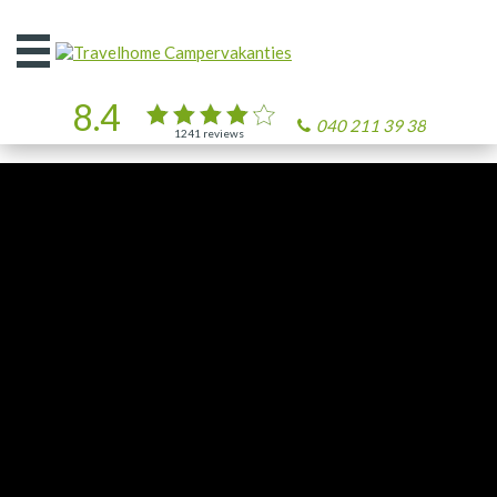
Open
het
menu
8.4
040 211 39 38
1241
reviews