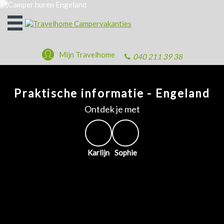
Open
het
menu
Mijn Travelhome
040 211 39 38
Praktische informatie - Engeland
Ontdek je met
Karlijn
Sophie