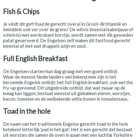
Fish & Chips
Je vindt dit gefrituurde gerecht overal in Groot-Brittannië en
inmiddels ook ver over de grens! De witvis (meestal kabeljauw of
schelvis) met een krokant korstje, wordt samen met dik gesneden
patat geserveerd. De Engelsen zelf maken dit fastfood gerecht
meestal af met wat druppels azijn en zout.
Full English Breakfast
De Engelsen starten hun dag graag met een goed ontbijt.
Waar de meeste Nederlanders wel bekend mee zijn is het
beroemde Engelse ontbijt: het full English breakfast, ook wel the
fry-up genoemd. Dit uitgebreide ontbijt, dat wat zwaar op de
maag kan liggen, bestaat meestal uit gebakken eieren, worstjes,
bacon, tomaten en de welbekende witte bonen in tomatensaus.
Toad in the hole
De naam van het traditionele Engelse gerecht toad in the hole
betekent letterlijk 'pad in het gat’. Het is een gerecht dat bestaat
uit worstjes die samen de oven in gaan met een luchtig Yorkshire