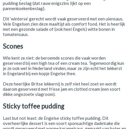
pudding beslag (dat rauw enigszins lijkt op een
pannenkoekenbeslag).
Dit ‘winterse’ gerecht wordt vaak geserveerd met een uiensaus.
Vele Engelsen zien deze maaltijd als comfort food. Het is heerlijk
met een gezonde salade of (ook heel Engels) witte bonen in
tomatensaus.
Scones
Wie kent ze niet: de beroemde scones die vaak worden
geserveerd bij een high tea of een cream tea. Tegenwoordig kun
je ze ook wel in Nederland vinden, maar ze zijn echt het lekkerst
in Engeland bij een kopje Engelse thee.
Deze heerlijke Britse lekkernij is zelf niet heel zoet en wordt
daarom geserveerd met frisse jam en clotted cream (een soort
dikke ongezoete slagroom).
Sticky toffee pudding
Last but not least: de Engelse sticky toffee pudding. Dit
overheerlijke dessert is een soort sponsachtige dadelcake die
wordt geserveerd met warme karamelsaus, gemaakt van boter en