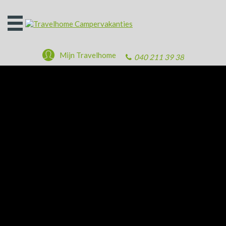
Open
het
menu
Mijn Travelhome
040 211 39 38