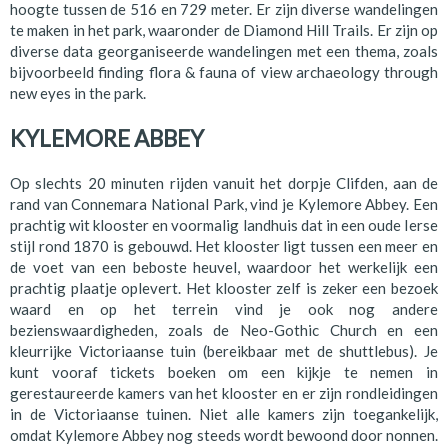
hoogte tussen de 516 en 729 meter. Er zijn diverse wandelingen
te maken in het park, waaronder de Diamond Hill Trails. Er zijn op
diverse data georganiseerde wandelingen met een thema, zoals
bijvoorbeeld finding flora & fauna of view archaeology through
new eyes in the park.
KYLEMORE ABBEY
Op slechts 20 minuten rijden vanuit het dorpje Clifden, aan de
rand van Connemara National Park, vind je Kylemore Abbey. Een
prachtig wit klooster en voormalig landhuis dat in een oude Ierse
stijl rond 1870 is gebouwd. Het klooster ligt tussen een meer en
de voet van een beboste heuvel, waardoor het werkelijk een
prachtig plaatje oplevert. Het klooster zelf is zeker een bezoek
waard en op het terrein vind je ook nog andere
bezienswaardigheden, zoals de Neo-Gothic Church en een
kleurrijke Victoriaanse tuin (bereikbaar met de shuttlebus). Je
kunt vooraf tickets boeken om een kijkje te nemen in
gerestaureerde kamers van het klooster en er zijn rondleidingen
in de Victoriaanse tuinen. Niet alle kamers zijn toegankelijk,
omdat Kylemore Abbey nog steeds wordt bewoond door nonnen.