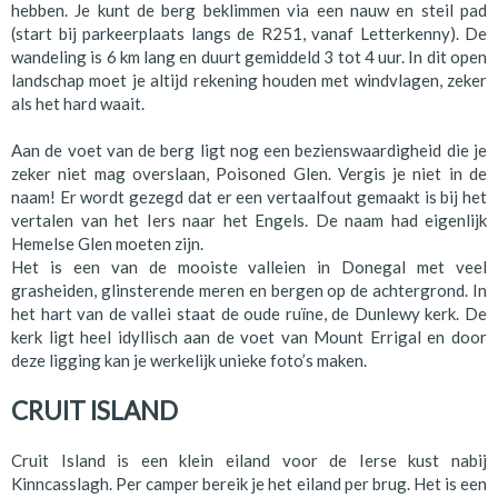
hebben. Je kunt de berg beklimmen via een nauw en steil pad
(start bij parkeerplaats langs de R251, vanaf Letterkenny). De
wandeling is 6 km lang en duurt gemiddeld 3 tot 4 uur. In dit open
landschap moet je altijd rekening houden met windvlagen, zeker
als het hard waait.
Aan de voet van de berg ligt nog een bezienswaardigheid die je
zeker niet mag overslaan, Poisoned Glen. Vergis je niet in de
naam! Er wordt gezegd dat er een vertaalfout gemaakt is bij het
vertalen van het Iers naar het Engels. De naam had eigenlijk
Hemelse Glen moeten zijn.
Het is een van de mooiste valleien in Donegal met veel
grasheiden, glinsterende meren en bergen op de achtergrond. In
het hart van de vallei staat de oude ruïne, de Dunlewy kerk. De
kerk ligt heel idyllisch aan de voet van Mount Errigal en door
deze ligging kan je werkelijk unieke foto’s maken.
CRUIT ISLAND
Cruit Island is een klein eiland voor de Ierse kust nabij
Kinncasslagh. Per camper bereik je het eiland per brug. Het is een