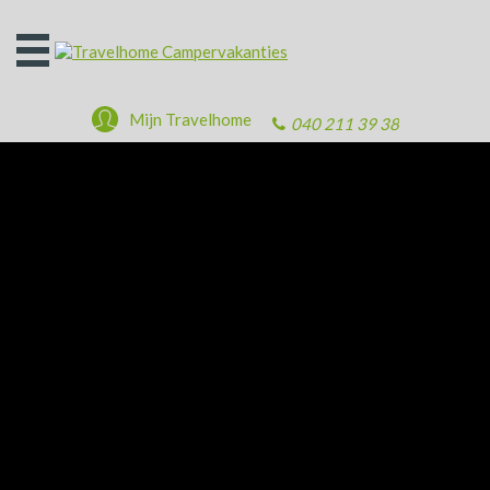
Open
het
menu
Mijn Travelhome
040 211 39 38