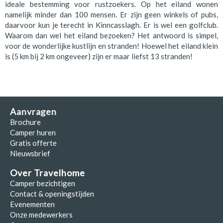
ideale bestemming voor rustzoekers. Op het eiland wonen
namelijk minder dan 100 mensen. Er zijn geen winkels of pubs,
daarvoor kun je terecht in Kinncasslagh. Er is wel een golfclub.
Waarom dan wel het eiland bezoeken? Het antwoord is simpel,
voor de wonderlijke kustlijn en stranden! Hoewel het eiland klein
is (5 km bij 2 km ongeveer) zijn er maar liefst 13 stranden!
Aanvragen
Brochure
Camper huren
Gratis offerte
Nieuwsbrief
Over Travelhome
Camper bezichtigen
Contact & openingstijden
Evenementen
Onze medewerkers