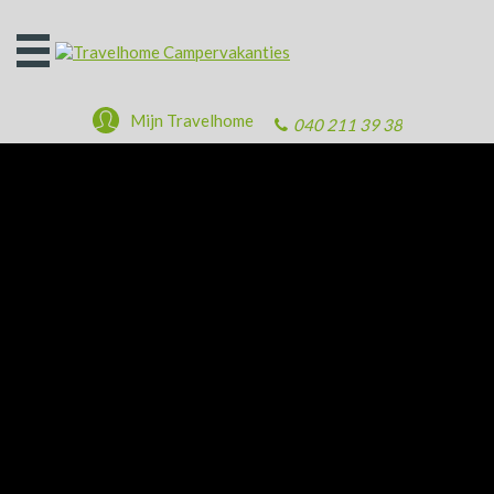
Open
het
menu
Mijn Travelhome
040 211 39 38