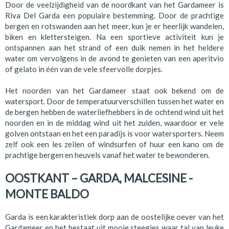
Door de veelzijdigheid van de noordkant van het Gardameer is
Riva Del Garda een populaire bestemming. Door de prachtige
bergen en rotswanden aan het meer, kun je er heerlijk wandelen,
biken en klettersteigen. Na een sportieve activiteit kun je
ontspannen aan het strand of een duik nemen in het heldere
water om vervolgens in de avond te genieten van een aperitvio
of gelato in één van de vele sfeervolle dorpjes.
Het noorden van het Gardameer staat ook bekend om de
watersport. Door de temperatuurverschillen tussen het water en
de bergen hebben de waterliefhebbers in de ochtend wind uit het
noorden en in de middag wind uit het zuiden, waardoor er vele
golven ontstaan en het een paradijs is voor watersporters. Neem
zelf ook een les zeilen of windsurfen of huur een kano om de
prachtige bergen en heuvels vanaf het water te bewonderen.
OOSTKANT – GARDA, MALCESINE -
MONTE BALDO
Garda is een karakteristiek dorp aan de oostelijke oever van het
Gardameer en het bestaat uit mooie steegjes waar tal van leuke