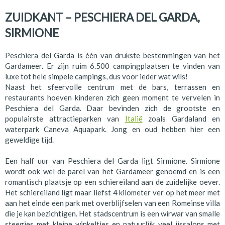
ZUIDKANT – PESCHIERA DEL GARDA,
SIRMIONE
Peschiera del Garda is één van drukste bestemmingen van het
Gardameer. Er zijn ruim 6.500 campingplaatsen te vinden van
luxe tot hele simpele campings, dus voor ieder wat wils!
Naast het sfeervolle centrum met de bars, terrassen en
restaurants hoeven kinderen zich geen moment te vervelen in
Peschiera del Garda. Daar bevinden zich de grootste en
populairste attractieparken van
Italië
zoals Gardaland en
waterpark Caneva Aquapark. Jong en oud hebben hier een
geweldige tijd.
Een half uur van Peschiera del Garda ligt Sirmione. Sirmione
wordt ook wel de parel van het Gardameer genoemd en is een
romantisch plaatsje op een schiereiland aan de zuidelijke oever.
Het schiereiland ligt maar liefst 4 kilometer ver op het meer met
aan het einde een park met overblijfselen van een Romeinse villa
die je kan bezichtigen. Het stadscentrum is een wirwar van smalle
steegjes met kleine winkeltjes en natuurlijk veel ijssalons met