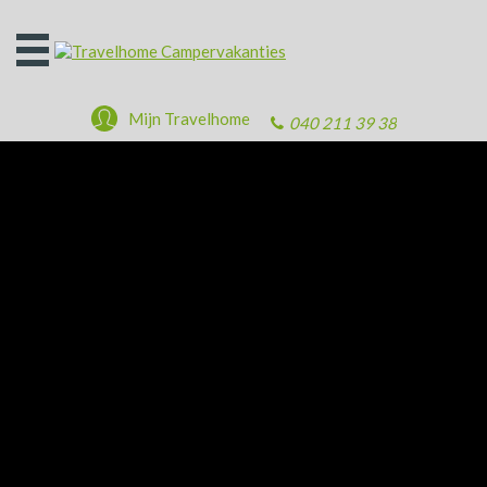
Open
het
menu
Mijn Travelhome
040 211 39 38