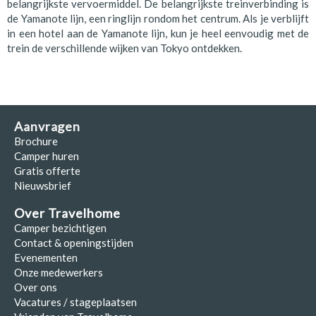
belangrijkste vervoermiddel. De belangrijkste treinverbinding is
de Yamanote lijn, een ringlijn rondom het centrum. Als je verblijft
in een hotel aan de Yamanote lijn, kun je heel eenvoudig met de
trein de verschillende wijken van Tokyo ontdekken.
Aanvragen
Brochure
Camper huren
Gratis offerte
Nieuwsbrief
Over Travelhome
Camper bezichtigen
Contact & openingstijden
Evenementen
Onze medewerkers
Over ons
Vacatures / stageplaatsen