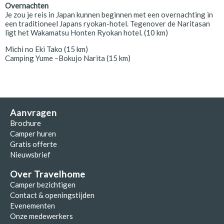
Overnachten
Je zou je reis in Japan kunnen beginnen met een overnachting in
een traditioneel Japans ryokan-hotel. Tegenover de Naritasan
ligt het Wakamatsu Honten Ryokan hotel. (10 km)
Michi no Eki Tako (15 km)
Camping Yume –Bokujo Narita (15 km)
Aanvragen
Brochure
Camper huren
Gratis offerte
Nieuwsbrief
Over Travelhome
Camper bezichtigen
Contact & openingstijden
Evenementen
Onze medewerkers