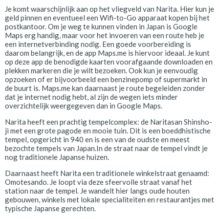
Je komt waarschijnlijk aan op het vliegveld van Narita. Hier kun je
geld pinnen en eventueel een Wifi-to-Go apparaat kopen bij het
postkantoor. Om je weg te kunnen vinden in Japan is Google
Maps erg handig, maar voor het invoeren van een route heb je
een internetverbinding nodig. Een goede voorbereiding is
daarom belangrijk, en de app Maps.me is hiervoor ideaal. Je kunt
op deze app de benodigde kaarten voorafgaande downloaden en
plekken markeren die je wilt bezoeken. Ook kun je eenvoudig
opzoeken of er bijvoorbeeld een benzinepomp of supermarkt in
de buurt is. Maps.me kan daarnaast je route begeleiden zonder
dat je internet nodig hebt, al zijn de wegen iets minder
overzichtelijk weergegeven dan in Google Maps.
Narita heeft een prachtig tempelcomplex: de Naritasan Shinsho-
ji met een grote pagode en mooie tuin. Dit is een boeddhistische
tempel, opgericht in 940 en is een van de oudste en meest
bezochte tempels van Japan.In de straat naar de tempel vindt je
nog traditionele Japanse huizen.
Daarnaast heeft Narita een traditionele winkelstraat genaamd:
Omotesando. Je loopt via deze sfeervolle straat vanaf het
station naar de tempel. Je wandelt hier langs oude houten
gebouwen, winkels met lokale specialiteiten en restaurantjes met
typische Japanse gerechten.