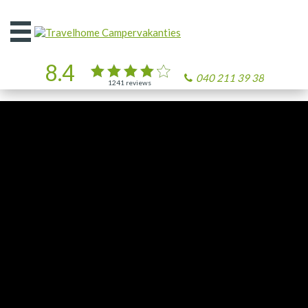
Open
het
menu
8.4
040 211 39 38
1241
reviews