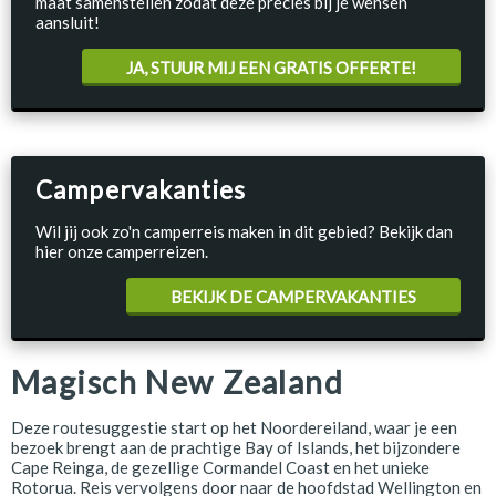
maat samenstellen zodat deze precies bij je wensen
aansluit!
JA, STUUR MIJ EEN GRATIS OFFERTE!
Campervakanties
Wil jij ook zo'n camperreis maken in dit gebied? Bekijk dan
hier onze camperreizen.
BEKIJK DE CAMPERVAKANTIES
Magisch New Zealand
Deze routesuggestie start op het Noordereiland, waar je een
bezoek brengt aan de prachtige Bay of Islands, het bijzondere
Cape Reinga, de gezellige Cormandel Coast en het unieke
Rotorua. Reis vervolgens door naar de hoofdstad Wellington en