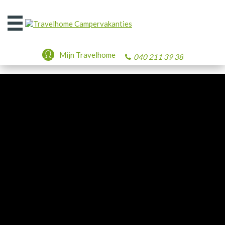
Open
het
menu
Mijn Travelhome
040 211 39 38