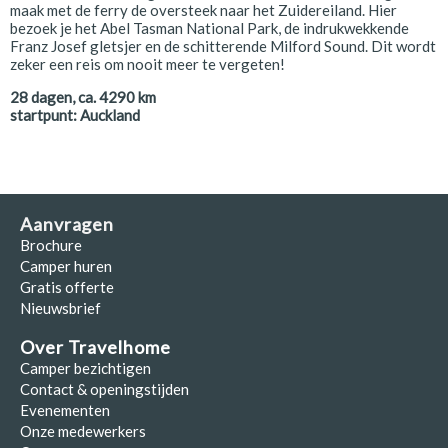
maak met de ferry de oversteek naar het Zuidereiland. Hier
bezoek je het Abel Tasman National Park, de indrukwekkende
Franz Josef gletsjer en de schitterende Milford Sound. Dit wordt
zeker een reis om nooit meer te vergeten!
28
dagen, ca.
4290
km
startpunt:
Auckland
Aanvragen
Brochure
Camper huren
Gratis offerte
Nieuwsbrief
Over Travelhome
Camper bezichtigen
Contact & openingstijden
Evenementen
Onze medewerkers