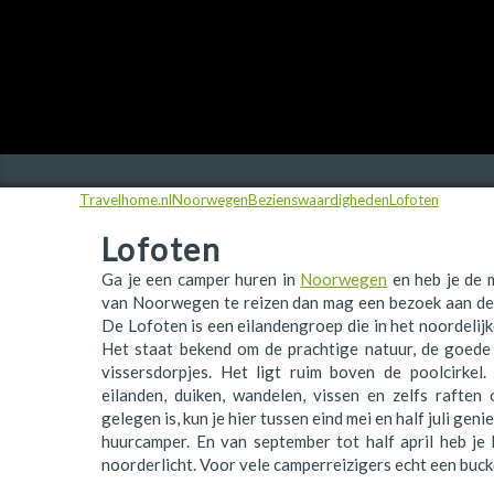
Finland
Frankrijk
Ierland
IJsland
Travelhome.nl
Noorwegen
Bezienswaardigheden
Lofoten
Italië
Lofoten
Japan
Ga je een camper huren in
Noorwegen
en heb je de 
Kroatië
van Noorwegen te reizen dan mag een bezoek aan de 
De Lofoten is een eilandengroep die in het noordelij
Namibië
Het staat bekend om de prachtige natuur, de goede 
vissersdorpjes. Het ligt ruim boven de poolcirkel.
Nederland
eilanden, duiken, wandelen, vissen en zelfs raften
gelegen is, kun je hier tussen eind mei en half juli ge
Nieuw-Zeeland
huurcamper. En van september tot half april heb je
noorderlicht. Voor vele camperreizigers echt een buck
Noorwegen