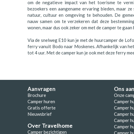
om de negatieve impact van het toerisme te vermin
bezoekers een aangename ervaring bieden, maar ze 
natuur, cultuur en omgeving te behouden. De gemee
nauw samen om te verzekeren dat deze bestemming 
wonen, maar dus ook zeker om met de camper te gaan
Via de snelweg E10 kun je met de huurcamper de Lofot
ferry vanuit Bodo naar Moskenes. Afhankelijk van het
tot 4 uur. Met de camper kun je ook met deze ferry me
Aanvragen
Ons aa
Brochure
Onze cam
Camper huren
Camper h
Gratis offerte
Camper hu
Nieuwsbrief
Camper h
Camper hu
Over Travelhome
Camper hu
Camper bezichtigen
Camper h