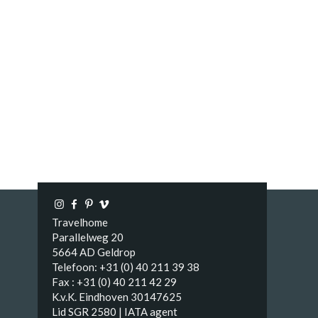
Travelhome
Parallelweg 20
5664 AD Geldrop
Telefoon: +31 (0) 40 211 39 38
Fax : +31 (0) 40 211 42 29
K.v.K. Eindhoven 30147625
Lid SGR 2580 | IATA agent