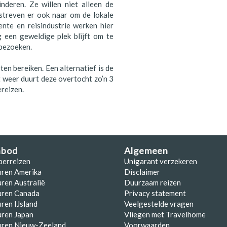
deren. Ze willen niet alleen de
streven er ook naar om de lokale
nte en reisindustrie werken hier
een geweldige plek blijft om te
 bezoeken.
en bereiken. Een alternatief is de
 weer duurt deze overtocht zo’n 3
ereizen.
nbod
Algemeen
perreizen
Unigarant verzekeren
uren Amerika
Disclaimer
ren Australië
Duurzaam reizen
uren Canada
Privacy statement
ren IJsland
Veelgestelde vragen
ren Japan
Vliegen met Travelhome
uren Nieuw-Zeeland
Voorwaarden