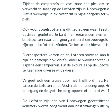
Polen
Tijdens de camperreis op zoek naar een plek om te 
verwachten, maar op de Lofoten zijn in Noorwegen o
Portugal
Dat is werkelijk uniek! Want dit is bijna nergens ter 
plek.
Schotland
Ook voor vogelspotters is dit gebied een waar feest!
Spanje
optimaal genieten. Je kunt hier zeearenden zien en
boottochten naar zee georganiseerd om zeevogels 
Zuid-Afrika
zijn op de Lofoten te vinden. De beste plek hiervoor is
Zweden
Dierenspotters komen op de Lofoten sowieso aan hu
zijn er namelijk ook orka’s, diverse walvissoorten,
Zwitserland
Tijdens een camperreis zijn de excursies op de Lofot
te gaan naar diverse wilde dieren.
Vergeet ook een cruise door het Trollfjord niet. He
tussen de Lofoten en de Vesteralen eilandengroep. He
doorgang en de typische bergtoppen reikend tot wel
De Lofoten zijn één van Noorwegen gecertificee
keurmerk wordt toegekend aan bestemmingen die sy