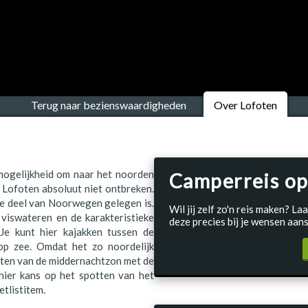
Terug naar bezienswaardigheden
Over Lofoten
mogelijkheid om naar het noorden
Camperreis op
Lofoten absoluut niet ontbreken.
ke deel van Noorwegen gelegen is.
Wil jij zelf zo'n reis maken? 
viswateren en de karakteristieke
deze precies bij je wensen aans
 Je kunt hier kajakken tussen de
 op zee. Omdat het zo noordelijk
nieten van de middernachtzon met de
 hier kans op het spotten van het
etlistitem.