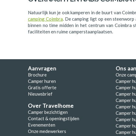
Polen
Natuurlijk kun je ook kamperen in de buurt van Coimb
Portugal
camping Coimbra
. De camping ligt op een steenworp
binnen no time midden in het centrum van Coimbra s
Schotland
faciliteiten en ruime camperstaanplaatsen.
Spanje
Zuid-Afrika
Zweden
Aanvragen
Ons aa
Brochure
Onze cam
Zwitserland
Camper huren
Camper h
Gratis offerte
Camper hu
Nieuwsbrief
Camper h
Camper hu
Over Travelhome
Camper hu
Camper bezichtigen
Camper h
Contact & openingstijden
Camper h
Evenementen
Camper h
Onze medewerkers
Camper h