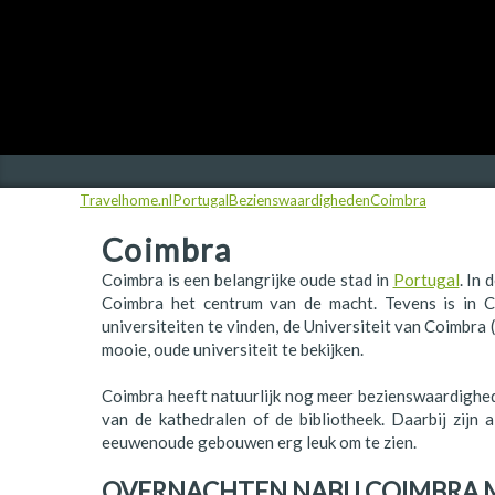
Finland
Frankrijk
Ierland
IJsland
Travelhome.nl
Portugal
Bezienswaardigheden
Coimbra
Italië
Coimbra
Japan
Coimbra is een belangrijke oude stad in
Portugal
. In
Kroatië
Coimbra het centrum van de macht. Tevens is in 
universiteiten te vinden, de Universiteit van Coimbra 
Namibië
mooie, oude universiteit te bekijken.
Nederland
Coimbra heeft natuurlijk nog meer bezienswaardighe
van de kathedralen of de bibliotheek. Daarbij zijn a
Nieuw-Zeeland
eeuwenoude gebouwen erg leuk om te zien.
Noorwegen
OVERNACHTEN NABIJ COIMBRA 