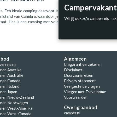
Campervakant
ra. Een ideale camping daarvoor is
 afstand van Coimbra, waardoor je
Wil jij ook zo'n camperreis mak
taat. Het is een camping met vele
nbod
Algemeen
perreizen
Unigarant verzekeren
uren Amerika
Disclaimer
ren Australië
Duurzaam reizen
uren Canada
Privacy statement
ren IJsland
Veelgestelde vragen
ren Japan
Vliegen met Travelhome
uren Nieuw-Zeeland
Voorwaarden
uren Noorwegen
Overig aanbod
uren West-Amerika
camper.nl
uren West-Canada