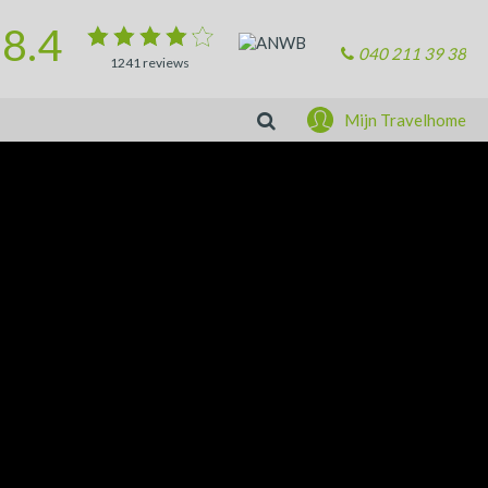
8.4
040 211 39 38
1241
reviews
Zoeken
Mijn Travelhome