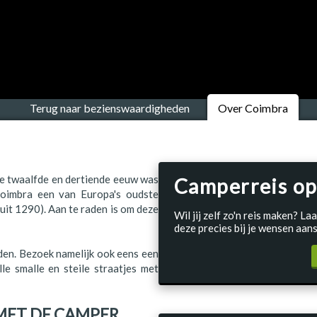
Terug naar bezienswaardigheden
Over Coimbra
 de twaalfde en dertiende eeuw was
Camperreis op
Coimbra een van Europa's oudste
(uit 1290). Aan te raden is om deze
Wil jij zelf zo'n reis maken? 
deze precies bij je wensen aans
den. Bezoek namelijk ook eens een
lle smalle en steile straatjes met
MET DE CAMPER