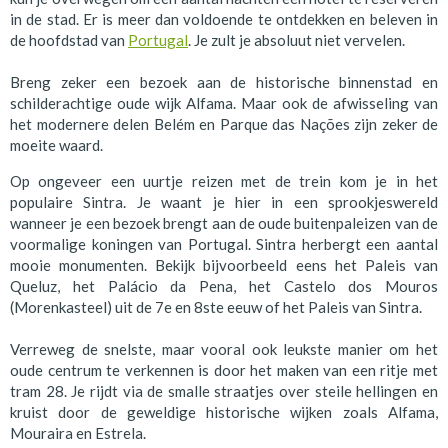
in de stad. Er is meer dan voldoende te ontdekken en beleven in
de hoofdstad van
Portugal
. Je zult je absoluut niet vervelen.
Breng zeker een bezoek aan de historische binnenstad en
schilderachtige oude wijk Alfama. Maar ook de afwisseling van
het modernere delen Belém en Parque das Nações zijn zeker de
moeite waard.
Op ongeveer een uurtje reizen met de trein kom je in het
populaire Sintra. Je waant je hier in een sprookjeswereld
wanneer je een bezoek brengt aan de oude buitenpaleizen van de
voormalige koningen van Portugal. Sintra herbergt een aantal
mooie monumenten. Bekijk bijvoorbeeld eens het Paleis van
Queluz, het Palácio da Pena, het Castelo dos Mouros
(Morenkasteel) uit de 7e en 8ste eeuw of het Paleis van Sintra.
Verreweg de snelste, maar vooral ook leukste manier om het
oude centrum te verkennen is door het maken van een ritje met
tram 28. Je rijdt via de smalle straatjes over steile hellingen en
kruist door de geweldige historische wijken zoals Alfama,
Mouraira en Estrela.