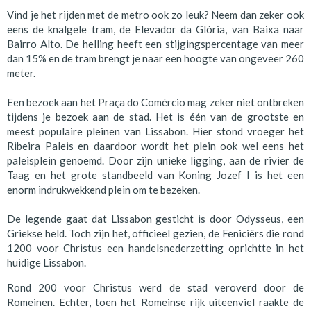
Vind je het rijden met de metro ook zo leuk? Neem dan zeker ook
eens de knalgele tram, de Elevador da Glória, van Baixa naar
Bairro Alto. De helling heeft een stijgingspercentage van meer
dan 15% en de tram brengt je naar een hoogte van ongeveer 260
meter.
Een bezoek aan het Praça do Comércio mag zeker niet ontbreken
tijdens je bezoek aan de stad. Het is één van de grootste en
meest populaire pleinen van Lissabon. Hier stond vroeger het
Ribeira Paleis en daardoor wordt het plein ook wel eens het
paleisplein genoemd. Door zijn unieke ligging, aan de rivier de
Taag en het grote standbeeld van Koning Jozef I is het een
enorm indrukwekkend plein om te bezeken.
De legende gaat dat Lissabon gesticht is door Odysseus, een
Griekse held. Toch zijn het, officieel gezien, de Feniciërs die rond
1200 voor Christus een handelsnederzetting oprichtte in het
huidige Lissabon.
Rond 200 voor Christus werd de stad veroverd door de
Romeinen. Echter, toen het Romeinse rijk uiteenviel raakte de