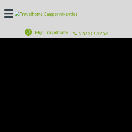
Open
het
menu
Mijn Travelhome
040 211 39 38