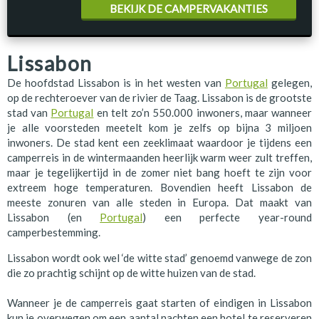
BEKIJK DE CAMPERVAKANTIES
Lissabon
De hoofdstad Lissabon is in het westen van
Portugal
gelegen,
op de rechteroever van de rivier de Taag. Lissabon is de grootste
stad van
Portugal
en telt zo’n 550.000 inwoners, maar wanneer
je alle voorsteden meetelt kom je zelfs op bijna 3 miljoen
inwoners. De stad kent een zeeklimaat waardoor je tijdens een
camperreis in de wintermaanden heerlijk warm weer zult treffen,
maar je tegelijkertijd in de zomer niet bang hoeft te zijn voor
extreem hoge temperaturen. Bovendien heeft Lissabon de
meeste zonuren van alle steden in Europa. Dat maakt van
Lissabon (en
Portugal
) een perfecte year-round
camperbestemming.
Lissabon wordt ook wel ‘de witte stad’ genoemd vanwege de zon
die zo prachtig schijnt op de witte huizen van de stad.
Wanneer je de camperreis gaat starten of eindigen in Lissabon
kun je overwegen om een aantal nachten een hotel te reserveren