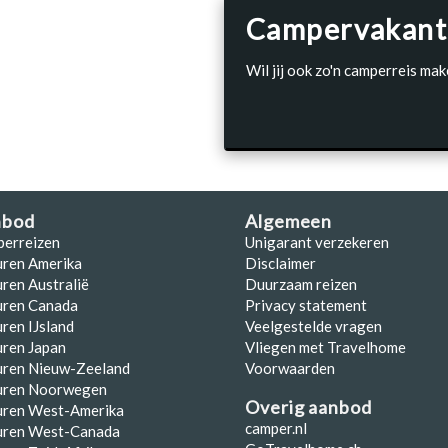
Campervakant
Wil jij ook zo'n camperreis mak
nbod
Algemeen
perreizen
Unigarant verzekeren
uren Amerika
Disclaimer
ren Australië
Duurzaam reizen
uren Canada
Privacy statement
ren IJsland
Veelgestelde vragen
ren Japan
Vliegen met Travelhome
uren Nieuw-Zeeland
Voorwaarden
uren Noorwegen
Overig aanbod
uren West-Amerika
camper.nl
uren West-Canada