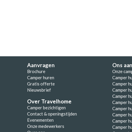
Polen
Portugal
Schotland
Spanje
Zuid-Afrika
Zweden
Aanvragen
Ons aa
Brochure
Onze cam
Zwitserland
Camper huren
Camper h
Gratis offerte
Camper hu
Nieuwsbrief
Camper h
Camper hu
Over Travelhome
Camper hu
Camper bezichtigen
Camper h
Contact & openingstijden
Camper h
Evenementen
Camper h
Onze medewerkers
Camper h