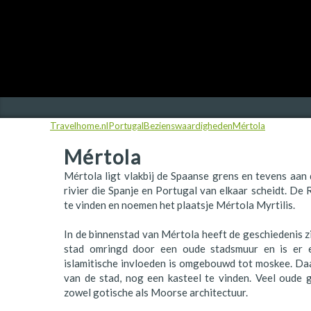
Finland
Frankrijk
Ierland
IJsland
Travelhome.nl
Portugal
Bezienswaardigheden
Mértola
Italië
Mértola
Japan
Mértola ligt vlakbij de Spaanse grens en tevens aan
Kroatië
rivier die Spanje en Portugal van elkaar scheidt. De
te vinden en noemen het plaatsje Mértola Myrtilis.
Namibië
In de binnenstad van Mértola heeft de geschiedenis zi
Nederland
stad omringd door een oude stadsmuur en is er 
islamitische invloeden is omgebouwd tot moskee. Daa
Nieuw-Zeeland
van de stad, nog een kasteel te vinden. Veel oude
zowel gotische als Moorse architectuur.
Noorwegen