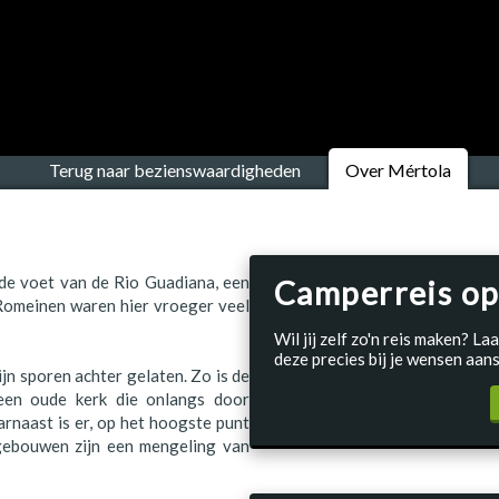
Terug naar bezienswaardigheden
Over Mértola
 de voet van de Rio Guadiana, een
Camperreis op
 Romeinen waren hier vroeger veel
Wil jij zelf zo'n reis maken? 
deze precies bij je wensen aans
jn sporen achter gelaten. Zo is de
een oude kerk die onlangs door
rnaast is er, op het hoogste punt
 gebouwen zijn een mengeling van