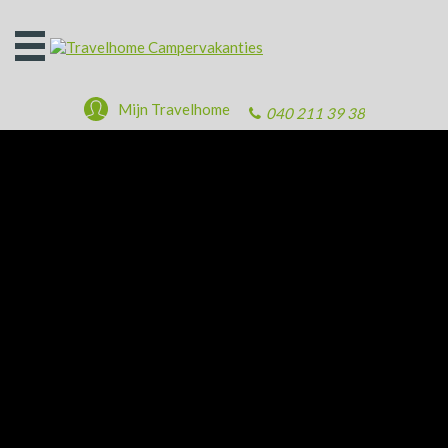
Open
het
menu
Mijn Travelhome
040 211 39 38