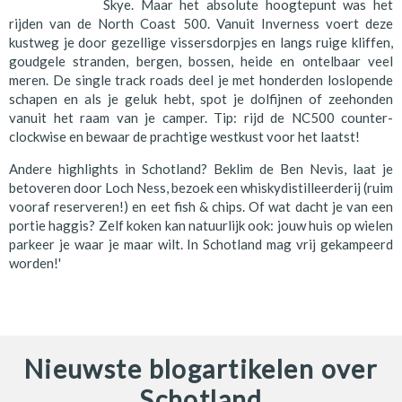
Skye. Maar het absolute hoogtepunt was het
rijden van de North Coast 500. Vanuit Inverness voert deze
kustweg je door gezellige vissersdorpjes en langs ruige kliffen,
goudgele stranden, bergen, bossen, heide en ontelbaar veel
meren. De single track roads deel je met honderden loslopende
schapen en als je geluk hebt, spot je dolfijnen of zeehonden
vanuit het raam van je camper. Tip: rijd de NC500 counter-
clockwise en bewaar de prachtige westkust voor het laatst!
Andere highlights in Schotland? Beklim de Ben Nevis, laat je
betoveren door Loch Ness, bezoek een whiskydistilleerderij (ruim
vooraf reserveren!) en eet fish & chips. Of wat dacht je van een
portie haggis? Zelf koken kan natuurlijk ook: jouw huis op wielen
parkeer je waar je maar wilt. In Schotland mag vrij gekampeerd
worden!'
Nieuwste blogartikelen over
Schotland