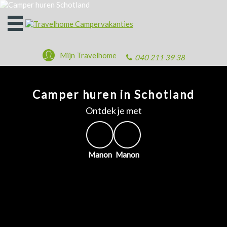
Open
het
menu
Mijn Travelhome
040 211 39 38
Camper huren in Schotland
Ontdek je met
Manon
Manon