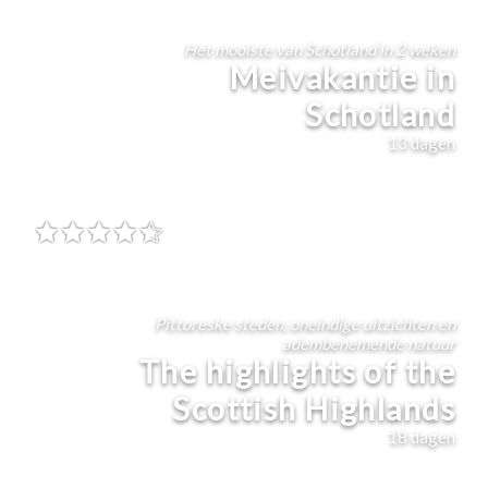
Het mooiste van Schotland in 2 weken
Meivakantie in
Schotland
13
dagen
Pittoreske steden, oneindige uitzichten en
adembenemende natuur
The highlights of the
Scottish Highlands
18
dagen