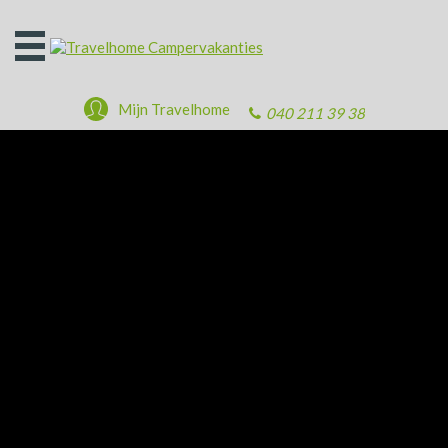
Open
het
menu
Mijn Travelhome
040 211 39 38