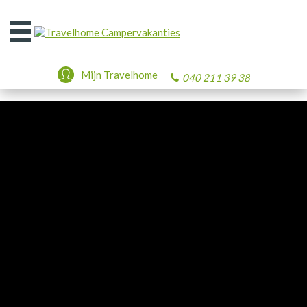
Open
het
menu
Mijn Travelhome
040 211 39 38