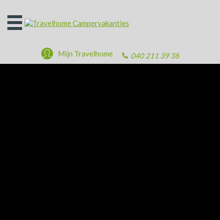
Open
het
menu
Mijn Travelhome
040 211 39 38