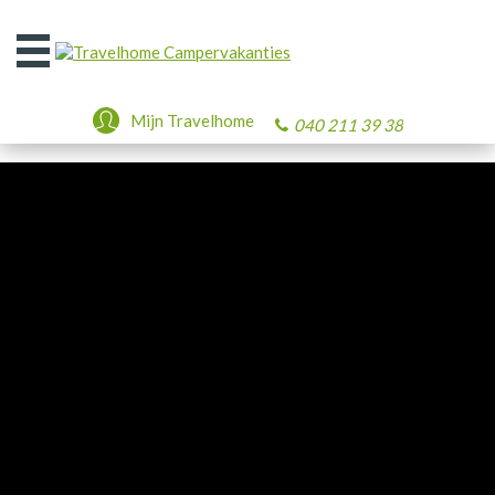
Open
het
menu
Mijn Travelhome
040 211 39 38