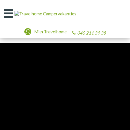
Open
het
menu
Mijn Travelhome
040 211 39 38