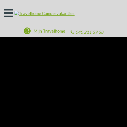
Open
het
menu
Mijn Travelhome
040 211 39 38