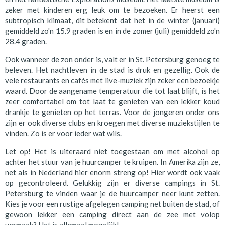
zeker met kinderen erg leuk om te bezoeken. Er heerst een
subtropisch klimaat, dit betekent dat het in de winter (januari)
gemiddeld zo'n 15.9 graden is en in de zomer (juli) gemiddeld zo'n
28.4 graden.
Ook wanneer de zon onder is, valt er in St. Petersburg genoeg te
beleven. Het nachtleven in de stad is druk en gezellig. Ook de
vele restaurants en cafés met live-muziek zijn zeker een bezoekje
waard. Door de aangename temperatuur die tot laat blijft, is het
zeer comfortabel om tot laat te genieten van een lekker koud
drankje te genieten op het terras. Voor de jongeren onder ons
zijn er ook diverse clubs en kroegen met diverse muziekstijlen te
vinden. Zo is er voor ieder wat wils.
Let op! Het is uiteraard niet toegestaan om met alcohol op
achter het stuur van je huurcamper te kruipen. In Amerika zijn ze,
net als in Nederland hier enorm streng op! Hier wordt ook vaak
op gecontroleerd. Gelukkig zijn er diverse campings in St.
Petersburg te vinden waar je de huurcamper neer kunt zetten.
Kies je voor een rustige afgelegen camping net buiten de stad, of
gewoon lekker een camping direct aan de zee met volop