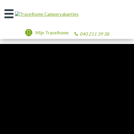
Open
het
menu
Mijn Travelhome
040 211 39 38