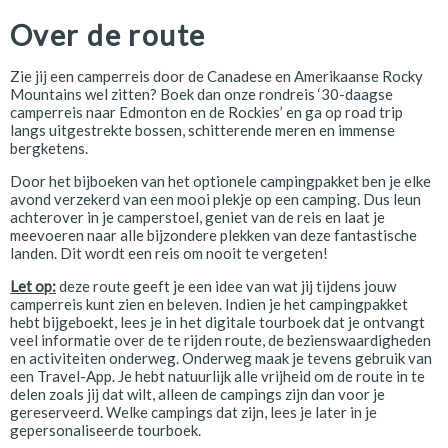
Over de route
Zie jij een camperreis door de Canadese en Amerikaanse Rocky
Mountains wel zitten? Boek dan onze rondreis ‘30-daagse
camperreis naar Edmonton en de Rockies’ en ga op road trip
langs uitgestrekte bossen, schitterende meren en immense
bergketens.
Door het bijboeken van het optionele campingpakket ben je elke
avond verzekerd van een mooi plekje op een camping. Dus leun
achterover in je camperstoel, geniet van de reis en laat je
meevoeren naar alle bijzondere plekken van deze fantastische
landen. Dit wordt een reis om nooit te vergeten!
Let op:
deze route geeft je een idee van wat jij tijdens jouw
camperreis kunt zien en beleven. Indien je het campingpakket
hebt bijgeboekt, lees je in het digitale tourboek dat je ontvangt
veel informatie over de te rijden route, de bezienswaardigheden
en activiteiten onderweg. Onderweg maak je tevens gebruik van
een Travel-App. Je hebt natuurlijk alle vrijheid om de route in te
delen zoals jij dat wilt, alleen de campings zijn dan voor je
gereserveerd. Welke campings dat zijn, lees je later in je
gepersonaliseerde tourboek.