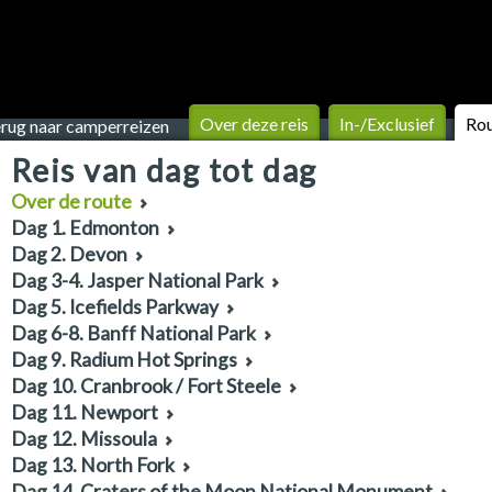
Over deze reis
In-/Exclusief
Ro
rug naar camperreizen
Reis van dag tot dag
Over de route
Dag 1. Edmonton
Dag 2. Devon
Dag 3-4. Jasper National Park
Dag 5. Icefields Parkway
Dag 6-8. Banff National Park
Dag 9. Radium Hot Springs
Dag 10. Cranbrook / Fort Steele
Dag 11. Newport
Dag 12. Missoula
Dag 13. North Fork
Dag 14. Craters of the Moon National Monument