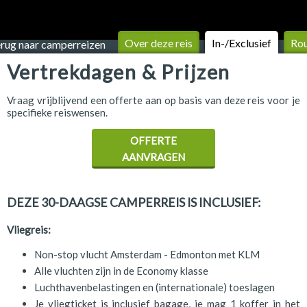
Over deze reis
In-/Exclusief
Ro
rug naar camperreizen
Vertrekdagen & Prijzen
Vraag vrijblijvend een offerte aan op basis van deze reis voor je
specifieke reiswensen.
OFFERTE
AANVRAGEN
DEZE 30-DAAGSE CAMPERREIS IS INCLUSIEF:
Vliegreis:
Non-stop vlucht Amsterdam - Edmonton met KLM
Alle vluchten zijn in de Economy klasse
Luchthavenbelastingen en (internationale) toeslagen
Je vliegticket is inclusief bagage, je mag 1 koffer in het