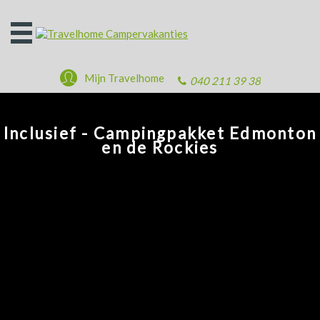
Open
het
menu
Mijn Travelhome
040 211 39 38
Inclusief - Campingpakket Edmonton
en de Rockies