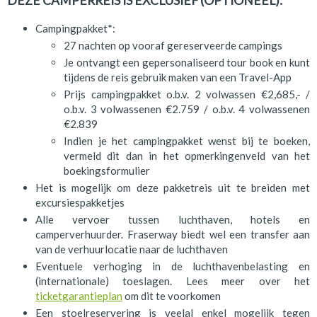
DEZE CAMPERREIS IS EXCLUSIEF (OPTIONEEL):
Campingpakket*:
27 nachten op vooraf gereserveerde campings
Je ontvangt een gepersonaliseerd tour book en kunt
tijdens de reis gebruik maken van een Travel-App
Prijs campingpakket o.b.v. 2 volwassen €2,685,- /
o.b.v. 3 volwassenen €2.759 / o.b.v. 4 volwassenen
€2.839
Indien je het campingpakket wenst bij te boeken,
vermeld dit dan in het opmerkingenveld van het
boekingsformulier
Het is mogelijk om deze pakketreis uit te breiden met
excursiespakketjes
Alle vervoer tussen luchthaven, hotels en
camperverhuurder. Fraserway biedt wel een transfer aan
van de verhuurlocatie naar de luchthaven
Eventuele verhoging in de luchthavenbelasting en
(internationale) toeslagen. Lees meer over het
ticketgarantieplan
om dit te voorkomen
Een stoelreservering is veelal enkel mogelijk tegen