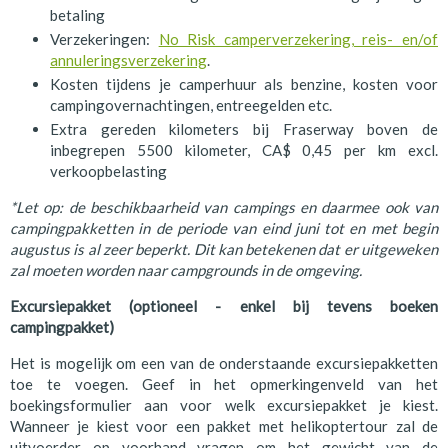
betaling
Verzekeringen:
No Risk camperverzekering, reis- en/of
annuleringsverzekering
.
Kosten tijdens je camperhuur als benzine, kosten voor
campingovernachtingen, entreegelden etc.
Extra gereden kilometers bij Fraserway boven de
inbegrepen 5500 kilometer, CA$ 0,45 per km excl.
verkoopbelasting
*Let op: de beschikbaarheid van campings en daarmee ook van
campingpakketten in de periode van eind juni tot en met begin
augustus is al zeer beperkt. Dit kan betekenen dat er uitgeweken
zal moeten worden naar campgrounds in de omgeving.
Excursiepakket (optioneel - enkel bij tevens boeken
campingpakket)
Het is mogelijk om een van de onderstaande excursiepakketten
toe te voegen. Geef in het opmerkingenveld van het
boekingsformulier aan voor welk excursiepakket je kiest.
Wanneer je kiest voor een pakket met helikoptertour zal de
uitvoerder op voorhand vragen om het gewicht van de