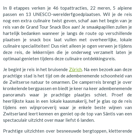
In 8 etappes verken je 46 topattracties, 22 meren, 5 alpiene
passen en 13 UNESCO-werelderfgoedplaatsen. Wil je de reis
nog een extra culinaire twist geven, schaf aan het begin van je
reis van de Grand Tour Snack Box aan! Je smaakpapillen zullen je
hartelijk bedanken wanneer je langs de route op verschillende
plaatsen je snack box laat vullen met overheerlijke, lokale
culinaire specialiteiten! Dus niet alleen je ogen verwen je tijdens
deze reis, de lekkernijen die je onderweg verzamelt laten je
optimaal genieten tijdens deze culinaire ontdekkingsreis.
Je begint je reis in het bruisende
Zürich
. Na een bezoek aan deze
prachtige stad is het tijd om de adembenemende schoonheid van
de Zwitserse natuur te omarmen. De camperreis brengt je over
kronkelende bergpassen en biedt je keer na keer adembenemende
panorama's waar je prachtige plaatjes schiet. Proef de
heerlijkste kaas in een lokale kaasmakerij, hef je glas op de reis
tijdens een wijnproeverij waar je enkele beste wijnen van
Zwitserland leert kennen en geniet op de top van Säntis van een
spectaculair uitzicht over maar liefst 6 landen.
Prachtige uitzichten over besneeuwde bergtoppen, kletterende