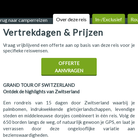
Over deze reis
In-/Exclusief
Ro
rug naar camperreizen
Vertrekdagen & Prijzen
Vraag vrijblijvend een offerte aan op basis van deze reis voor je
specifieke reiswensen.
OFFERTE
AANVRAGEN
GRAND TOUR OF SWITZERLAND
Ontdek de highlights van Zwitserland
Een rondreis van 15 dagen door Zwitserland waarbij je
palmbomen, indrukwekkende gletsjerlandschappen, levendige
steden en middeleeuwse dorpjes combineert in één reis. Volg de
650 borden langs de weg, of natuurlijk gewoon je GPS, en laat je
verrassen door deze ongelooflijke variatie aan
bezienswaardigheden.