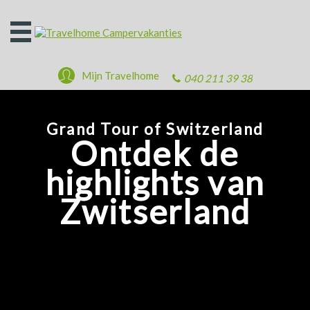
Open
het
menu
Mijn Travelhome
040 211 39 38
Grand Tour of Switzerland
Ontdek de
highlights van
Zwitserland