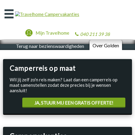
Open
het
menu
Mijn Travelhome
040 211 39 38
Over Golden
Terug naar bezienswaardigheden
Camperreis op maat
Wil jij zelf zo'n reis maken? Laat dan een camperreis op
maat samenstellen zodat deze precies bij je wensen
aansluit!
JA, STUUR MIJ EEN GRATIS OFFERTE!