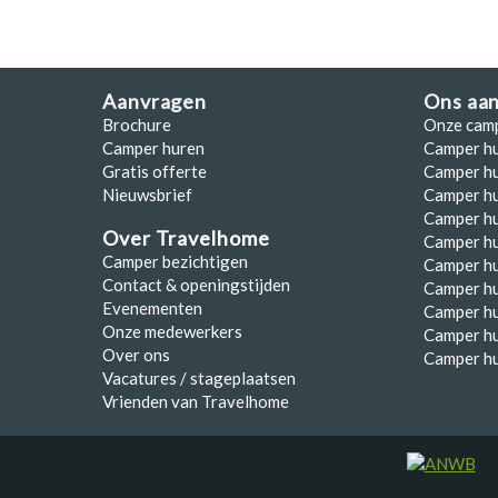
Aanvragen
Ons aa
Brochure
Onze cam
Camper huren
Camper h
Gratis offerte
Camper hu
Nieuwsbrief
Camper h
Camper hu
Over Travelhome
Camper hu
Camper bezichtigen
Camper h
Contact & openingstijden
Camper h
Evenementen
Camper h
Onze medewerkers
Camper h
Over ons
Camper hu
Vacatures / stageplaatsen
Vrienden van Travelhome