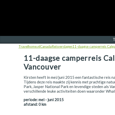
Finland
Frankrijk
Ierland
IJsland
T
Travelhome.nl
Canada
Reisverslagen
11-daagse camperreis Calga
Italië
11-daagse camperreis Cal
Japan
Vancouver
Kroatië
Kirsten heeft in mei/juni 2015 een fantastische reis
Namibië
Tijdens deze reis maakte zij kennis met prachtige nat
Park, Jasper National Park en levendige steden als Va
Nederland
verschillende leuke activiteiten doen waaronder Wha
Nieuw-Zeeland
periode:
mei - juni 2015
afstand:
0
km
Noorwegen