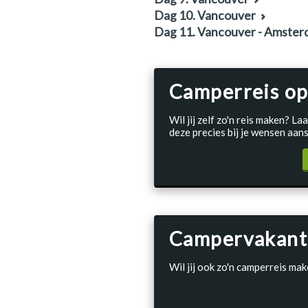
Dag 10. Vancouver
Dag 11. Vancouver - Amste
Camperreis op
Wil jij zelf zo'n reis maken? 
deze precies bij je wensen aans
Campervakant
Wil jij ook zo'n camperreis mak