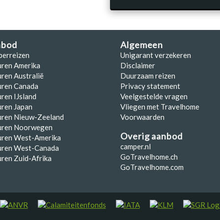
nbod
Algemeen
perreizen
Unigarant verzekeren
uren Amerika
Disclaimer
ren Australië
Duurzaam reizen
uren Canada
Privacy statement
ren IJsland
Veelgestelde vragen
ren Japan
Vliegen met Travelhome
uren Nieuw-Zeeland
Voorwaarden
uren Noorwegen
Overig aanbod
uren West-Amerika
camper.nl
uren West-Canada
GoTravelhome.ch
ren Zuid-Afrika
GoTravelhome.com