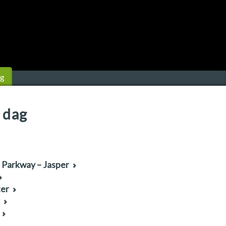
ng
 dag
s Parkway – Jasper
ter