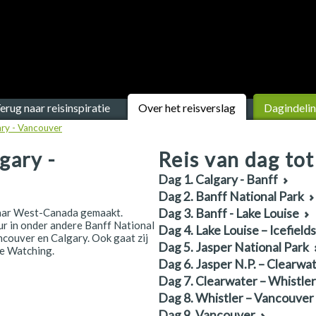
erug naar reisinspiratie
Over het reisverslag
Dagindeli
ry - Vancouver
gary -
Reis van dag tot
Dag 1. Calgary - Banff
Dag 2. Banff National Park
 naar West-Canada gemaakt.
Dag 3. Banff - Lake Louise
uur in onder andere Banff National
Dag 4. Lake Louise – Icefield
ncouver en Calgary. Ook gaat zij
Dag 5. Jasper National Park
le Watching.
Dag 6. Jasper N.P. – Clearwa
Dag 7. Clearwater – Whistler
Dag 8. Whistler – Vancouver
Dag 9. Vancouver