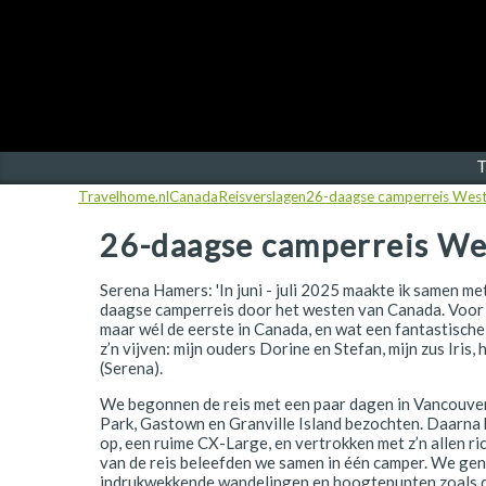
Finland
Frankrijk
Ierland
IJsland
T
Travelhome.nl
Canada
Reisverslagen
26-daagse camperreis Wes
Italië
26-daagse camperreis W
Japan
Kroatië
Serena Hamers: 'In juni - juli 2025 maakte ik samen met
daagse camperreis door het westen van Canada. Voor m
Namibië
maar wél de eerste in Canada, en wat een fantastisch
z’n vijven: mijn ouders Dorine en Stefan, mijn zus Iris, 
(Serena).
Nederland
We begonnen de reis met een paar dagen in Vancouver
Nieuw-Zeeland
Park, Gastown en Granville Island bezochten. Daarna
op, een ruime CX-Large, en vertrokken met z’n allen ri
Noorwegen
van de reis beleefden we samen in één camper. We ge
indrukwekkende wandelingen en hoogtepunten zoals d