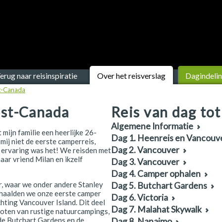
erug naar reisinspiratie
Over het reisverslag
Dagindeli
t-Canada
est-Canada
Reis van dag tot
Algemene Informatie
 mijn familie een heerlijke 26-
Dag 1. Heenreis en Vancouv
ij niet de eerste camperreis,
Dag 2. Vancouver
e ervaring was het! We reisden met
haar vriend Milan en ikzelf
Dag 3. Vancouver
Dag 4. Camper ophalen
, waar we onder andere Stanley
Dag 5. Butchart Gardens
 haalden we onze eerste camper
Dag 6. Victoria
chting Vancouver Island. Dit deel
Dag 7. Malahat Skywalk
noten van rustige natuurcampings,
e Butchart Gardens en de
Dag 8. Nanaimo