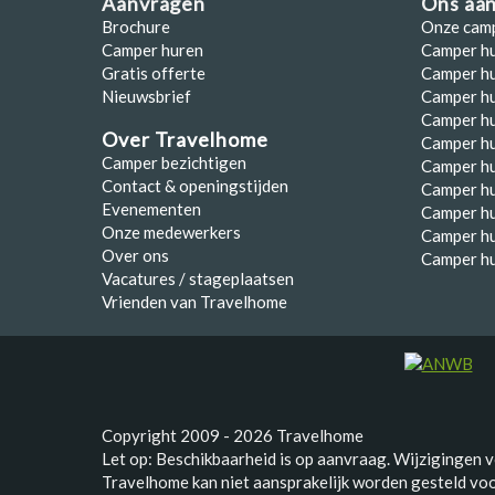
Aanvragen
Ons aa
Brochure
Onze cam
Camper huren
Camper h
Gratis offerte
Camper hu
Nieuwsbrief
Camper h
Camper hu
Over Travelhome
Camper hu
Camper bezichtigen
Camper h
Contact & openingstijden
Camper h
Evenementen
Camper h
Onze medewerkers
Camper h
Over ons
Camper hu
Vacatures / stageplaatsen
Vrienden van Travelhome
Copyright 2009 - 2026 Travelhome
Let op: Beschikbaarheid is op aanvraag. Wijzigingen 
Travelhome kan niet aansprakelijk worden gesteld voor