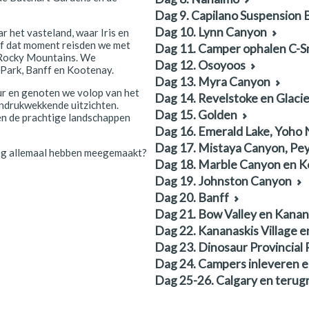
Dag 9. Capilano Suspension 
Dag 10. Lynn Canyon
r het vasteland, waar Iris en
af dat moment reisden we met
Dag 11. Camper ophalen C-S
 Rocky Mountains. We
Dag 12. Osoyoos
 Park, Banff en Kootenay.
Dag 13. Myra Canyon
r en genoten we volop van het
Dag 14. Revelstoke en Glacie
indrukwekkende uitzichten.
Dag 15. Golden
 én de prachtige landschappen
Dag 16. Emerald Lake, Yoho N
Dag 17. Mistaya Canyon, Pey
eg allemaal hebben meegemaakt?
Dag 18. Marble Canyon en K
Dag 19. Johnston Canyon
Dag 20. Banff
Dag 21. Bow Valley en Kanan
Dag 22. Kananaskis Village 
Dag 23. Dinosaur Provincial 
Dag 24. Campers inleveren e
Dag 25-26. Calgary en terugr