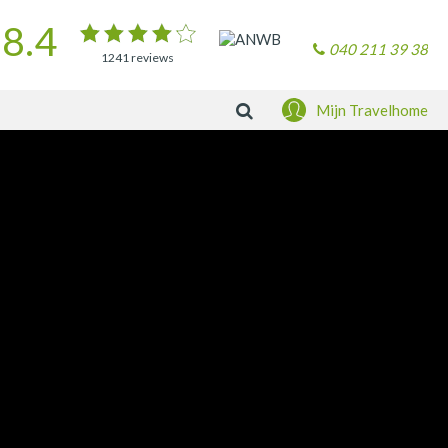
8.4
040 211 39 38
1241
reviews
Zoeken
Mijn Travelhome