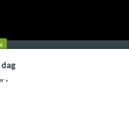
ng
 dag
er