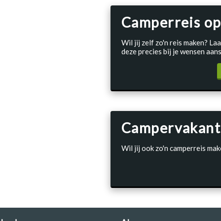
Camperreis op
Wil jij zelf zo'n reis maken? 
deze precies bij je wensen aans
Campervakant
Wil jij ook zo'n camperreis mak