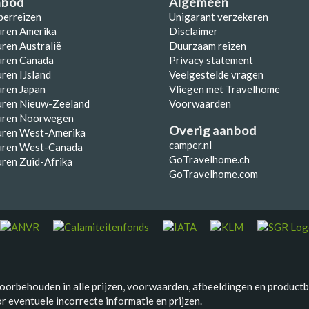
nbod
Algemeen
perreizen
Unigarant verzekeren
uren Amerika
Disclaimer
ren Australië
Duurzaam reizen
uren Canada
Privacy statement
ren IJsland
Veelgestelde vragen
ren Japan
Vliegen met Travelhome
uren Nieuw-Zeeland
Voorwaarden
uren Noorwegen
Overig aanbod
uren West-Amerika
camper.nl
uren West-Canada
GoTravelhome.ch
ren Zuid-Afrika
GoTravelhome.com
voorbehouden in alle prijzen, voorwaarden, afbeeldingen en productb
 eventuele incorrecte informatie en prijzen.