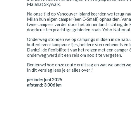
Malahat Skywalk.
Polen
Na onze tijd op Vancouver Island keerden we terug naa
Portugal
Milan hun eigen camper (een C-Small) ophaalden. Van
twee campers verder door het binnenland richting de
Schotland
doorkruisten prachtige gebieden zoals Yoho National
Onderweg stonden we op campings midden in de natuu
Spanje
buitenleven: kampvuurtjes, heldere sterrenhemels en 
Dankzij de flexibiliteit van het reizen met een camper
Zuid-Afrika
onderweg werd dit een reis om nooit te vergeten.
Zweden
Benieuwd hoe onze route eruitzag en wat we onderw
In dit verslag lees je er alles over!'
Zwitserland
periode:
juni 2025
afstand:
3.006
km