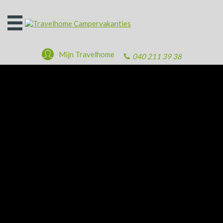
Open
het
menu
Mijn Travelhome
040 211 39 38