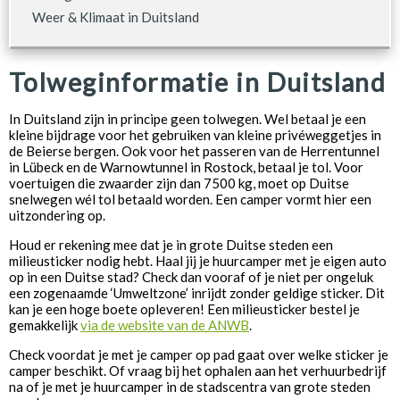
Weer & Klimaat in Duitsland
Tolweginformatie in Duitsland
In Duitsland zijn in principe geen tolwegen. Wel betaal je een
kleine bijdrage voor het gebruiken van kleine privéweggetjes in
de Beierse bergen. Ook voor het passeren van de
Herrentunnel
in Lübeck en de Warnowtunnel in Rostock, betaal je tol. Voor
voertuigen die zwaarder zijn dan 7500 kg, moet op Duitse
snelwegen w
é
l tol betaald worden. Een camper vormt hier een
uitzondering op.
Houd er rekening mee dat je in grote Duitse steden een
milieusticker nodig hebt. Haal jij je huurcamper met je eigen auto
op in een Duitse stad? Check dan vooraf of je niet per ongeluk
een zogenaamde ‘Umweltzone’ inrijdt zonder geldige sticker. Dit
kan je een hoge boete opleveren! Een milieusticker bestel je
gemakkelijk
via de website van de ANWB
.
Check voordat je met je camper op pad gaat over welke sticker je
camper beschikt. Of vraag bij het ophalen aan het verhuurbedrijf
na of je met je huurcamper in de stadscentra van grote steden