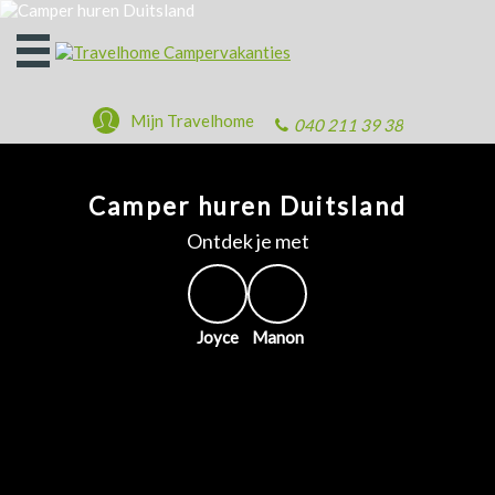
Open
het
menu
Mijn Travelhome
040 211 39 38
Camper huren Duitsland
Ontdek je met
Joyce
Manon