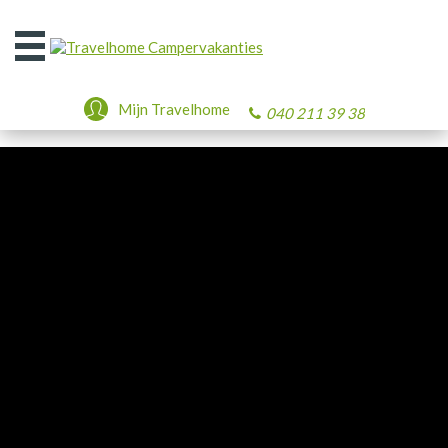
Open
het
menu
Mijn Travelhome
040 211 39 38