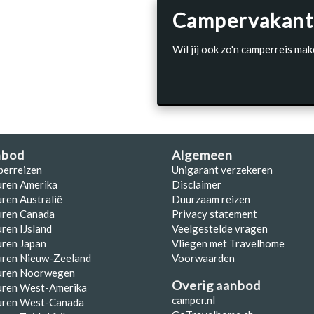
Campervakant
Wil jij ook zo'n camperreis mak
nbod
Algemeen
perreizen
Unigarant verzekeren
uren Amerika
Disclaimer
ren Australië
Duurzaam reizen
uren Canada
Privacy statement
ren IJsland
Veelgestelde vragen
ren Japan
Vliegen met Travelhome
uren Nieuw-Zeeland
Voorwaarden
uren Noorwegen
Overig aanbod
uren West-Amerika
camper.nl
uren West-Canada