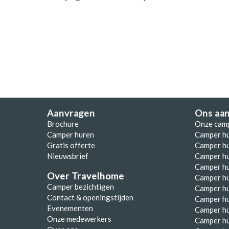
Polen
Portugal
Schotland
Spanje
Zuid-Afrika
Zweden
Aanvragen
Ons aa
Brochure
Onze cam
Zwitserland
Camper huren
Camper h
Gratis offerte
Camper hu
Nieuwsbrief
Camper h
Camper hu
Over Travelhome
Camper hu
Camper bezichtigen
Camper h
Contact & openingstijden
Camper h
Evenementen
Camper h
Onze medewerkers
Camper h