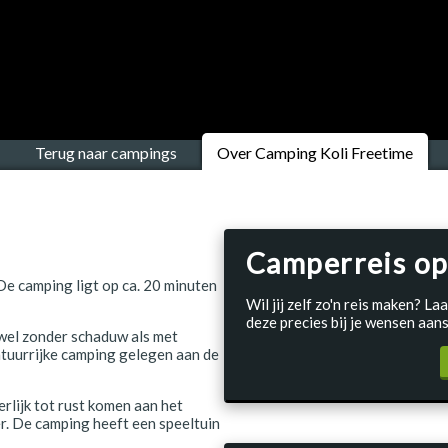
Terug naar campings
Over Camping Koli Freetime
Camperreis op
De camping ligt op ca. 20 minuten
Wil jij zelf zo'n reis maken? 
deze precies bij je wensen aans
el zonder schaduw als met
atuurrijke camping gelegen aan de
rlijk tot rust komen aan het
r. De camping heeft een speeltuin