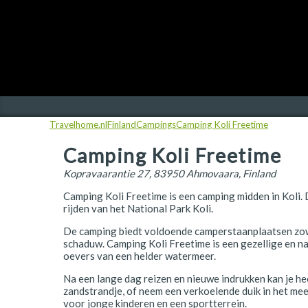
Finland
Frankrijk
Ierland
IJsland
Travelhome.nl
Finland
Campings
Camping Koli Freetime
Italië
Camping Koli Freetime
Japan
Kopravaarantie 27, 83950 Ahmovaara, Finland
Kroatië
Camping Koli Freetime is een camping midden in Koli. 
Namibië
rijden van het National Park Koli.
De camping biedt voldoende camperstaanplaatsen zow
Nederland
schaduw. Camping Koli Freetime is een gezellige en n
oevers van een helder watermeer.
Nieuw-Zeeland
Na een lange dag reizen en nieuwe indrukken kan je hee
Noorwegen
zandstrandje, of neem een verkoelende duik in het mee
voor jonge kinderen en een sportterrein.