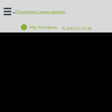
Open
het
menu
Mijn Travelhome
040 211 39 38