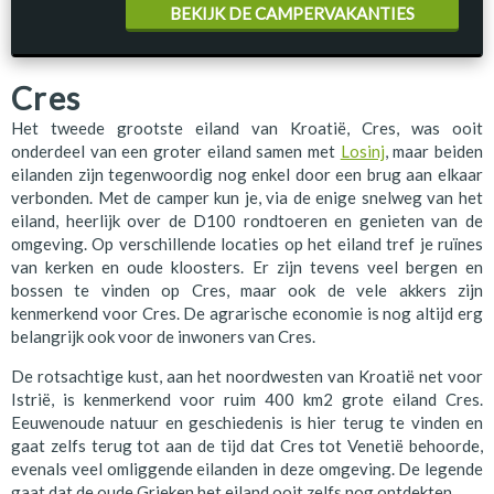
BEKIJK DE CAMPERVAKANTIES
Cres
Het tweede grootste eiland van Kroatië, Cres, was ooit
onderdeel van een groter eiland samen met
Losinj
, maar beiden
eilanden zijn tegenwoordig nog enkel door een brug aan elkaar
verbonden. Met de camper kun je, via de enige snelweg van het
eiland, heerlijk over de D100 rondtoeren en genieten van de
omgeving. Op verschillende locaties op het eiland tref je ruïnes
van kerken en oude kloosters. Er zijn tevens veel bergen en
bossen te vinden op Cres, maar ook de vele akkers zijn
kenmerkend voor Cres. De agrarische economie is nog altijd erg
belangrijk ook voor de inwoners van Cres.
De rotsachtige kust, aan het noordwesten van Kroatië net voor
Istrië, is kenmerkend voor ruim 400 km2 grote eiland Cres.
Eeuwenoude natuur en geschiedenis is hier terug te vinden en
gaat zelfs terug tot aan de tijd dat Cres tot Venetië behoorde,
evenals veel omliggende eilanden in deze omgeving. De legende
gaat dat de oude Grieken het eiland ooit zelfs nog ontdekten.