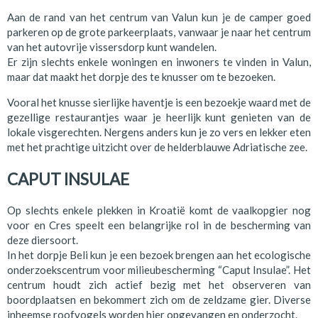
Aan de rand van het centrum van Valun kun je de camper goed
parkeren op de grote parkeerplaats, vanwaar je naar het centrum
van het autovrije vissersdorp kunt wandelen.
Er zijn slechts enkele woningen en inwoners te vinden in Valun,
maar dat maakt het dorpje des te knusser om te bezoeken.
Vooral het knusse sierlijke haventje is een bezoekje waard met de
gezellige restaurantjes waar je heerlijk kunt genieten van de
lokale visgerechten. Nergens anders kun je zo vers en lekker eten
met het prachtige uitzicht over de helderblauwe Adriatische zee.
CAPUT INSULAE
Op slechts enkele plekken in Kroatië komt de vaalkopgier nog
voor en Cres speelt een belangrijke rol in de bescherming van
deze diersoort.
In het dorpje Beli kun je een bezoek brengen aan het ecologische
onderzoekscentrum voor milieubescherming “Caput Insulae”. Het
centrum houdt zich actief bezig met het observeren van
boordplaatsen en bekommert zich om de zeldzame gier. Diverse
inheemse roofvogels worden hier opgevangen en onderzocht.