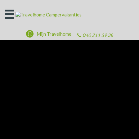
Open
het
menu
Mijn Travelhome
040 211 39 38