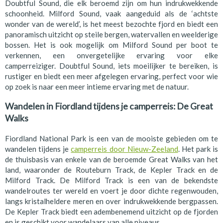
Doubtful Sound, die elk beroemd zijn om hun indrukwekkende
schoonheid. Milford Sound, vaak aangeduid als de ‘achtste
wonder van de wereld’, is het meest bezochte fjord en biedt een
panoramisch uitzicht op steile bergen, watervallen en weelderige
bossen. Het is ook mogelijk om Milford Sound per boot te
verkennen, een onvergetelijke ervaring voor elke
camperreiziger. Doubtful Sound, iets moeilijker te bereiken, is
rustiger en biedt een meer afgelegen ervaring, perfect voor wie
op zoek is naar een meer intieme ervaring met de natuur.
Wandelen in Fiordland tijdens je camperreis: De Great
Walks
Fiordland National Park is een van de mooiste gebieden om te
wandelen tijdens je
camperreis door Nieuw-Zeeland
. Het park is
de thuisbasis van enkele van de beroemde Great Walks van het
land, waaronder de Routeburn Track, de Kepler Track en de
Milford Track. De Milford Track is een van de bekendste
wandelroutes ter wereld en voert je door dichte regenwouden,
langs kristalheldere meren en over indrukwekkende bergpassen.
De Kepler Track biedt een adembenemend uitzicht op de fjorden
en is geschikt voor wandelaars van alle niveaus.