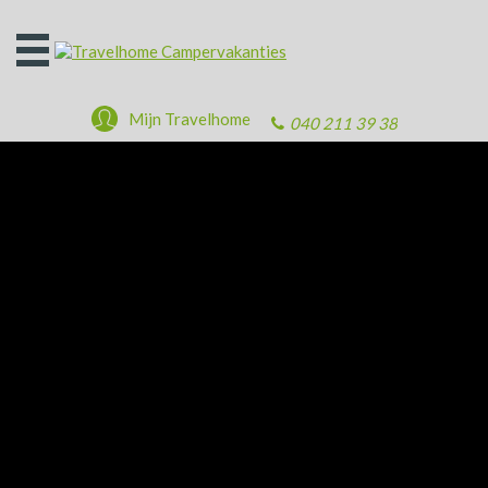
Open
het
menu
Mijn Travelhome
040 211 39 38