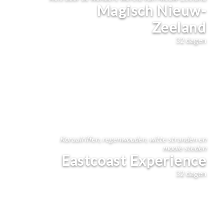
Magisch Nieuw-
Zeeland
32
dagen
Koraalriffen, regenwouden, witte stranden en
mooie steden
Eastcoast Experience
32
dagen