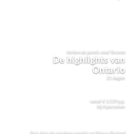
Verken de parels rond Toronto
De highlights van
Ontario
21
dagen
vanaf
€ 3.519
p.p.
bij
4
personen
Reis door de wondere wereld van Nieuw-Zeeland