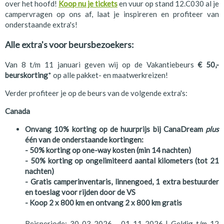
over het hoofd!
Koop nu je tickets
en vuur op stand 12.C030 al je
campervragen op ons af, laat je inspireren en profiteer van
onderstaande extra's!
Alle extra's voor beursbezoekers:
Van 8 t/m 11 januari geven wij op de Vakantiebeurs
€ 50,-
beurskorting
* op alle pakket- en maatwerkreizen!
Verder profiteer je op de beurs van de volgende extra's:
Canada
Onvang 10% korting op de huurprijs bij CanaDream
plus
één van de onderstaande kortingen:
- 50% korting op one-way kosten (min 14 nachten)
- 50% korting op ongelimiteerd aantal kilometers (tot 21
nachten)
- Gratis camperinventaris, linnengoed, 1 extra bestuurder
en toeslag voor rijden door de VS
- Koop 2 x 800 km en ontvang 2 x 800 km gratis
Reisperiode: 30-03-2026 - 01-11-2026 | Geldig t/m 12