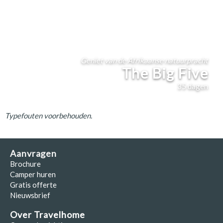
Geniet van de Afrikaanse natuurpracht
The Big Five
35
dagen
Typefouten voorbehouden.
Aanvragen
Brochure
Camper huren
Gratis offerte
Nieuwsbrief
Over Travelhome