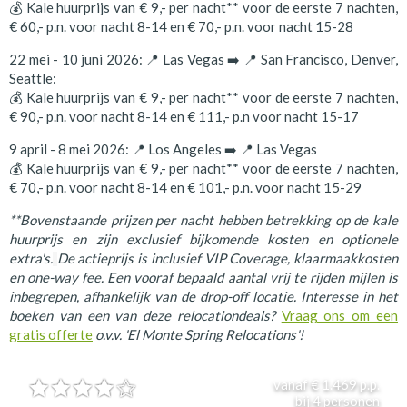
💰 Kale huurprijs van € 9,- per nacht** voor de eerste 7 nachten,
€ 60,- p.n. voor nacht 8-14 en € 70,- p.n. voor nacht 15-28
22 mei - 10 juni 2026: 📍 Las Vegas ➡️ 📍 San Francisco, Denver,
Seattle:
💰 Kale huurprijs van € 9,- per nacht** voor de eerste 7 nachten,
€ 90,- p.n. voor nacht 8-14 en € 111,- p.n voor nacht 15-17
9 april - 8 mei 2026: 📍 Los Angeles ➡️ 📍 Las Vegas
💰 Kale huurprijs van € 9,- per nacht** voor de eerste 7 nachten,
€ 70,- p.n. voor nacht 8-14 en € 101,- p.n. voor nacht 15-29
**Bovenstaande prijzen per nacht hebben betrekking op de kale
huurprijs en zijn exclusief bijkomende kosten en optionele
extra's.
De actieprijs is inclusief VIP Coverage, klaarmaakkosten
en one-way fee. Een vooraf bepaald aantal vrij te rijden mijlen is
inbegrepen, afhankelijk van de drop-off locatie. Interesse in het
boeken van een van deze relocationdeals?
Vraag ons om een
gratis offerte
o.v.v. 'El Monte Spring Relocations'!
vanaf
€ 1.469
p.p.
bij
4
personen