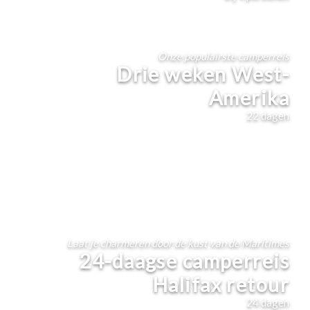
Onze populairste camperreis
Drie weken West-
Amerika
22
dagen
Laat je charmeren door de kust van de Maritimes
24-daagse camperreis
Halifax retour
24
dagen