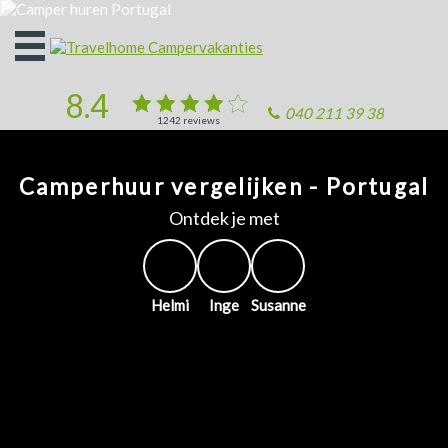
Open
het
menu
8.4
040 211 39 38
1242
reviews
Camperhuur vergelijken - Portugal
Ontdek je met
Helmi
Inge
Susanne