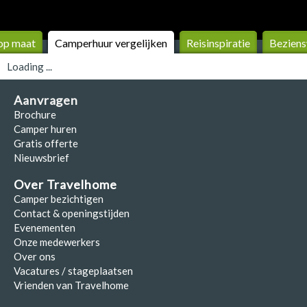
op maat
Camperhuur vergelijken
Reis­inspiratie
Beziens
Loading ...
Aanvragen
Brochure
Camper huren
Gratis offerte
Nieuwsbrief
Over Travelhome
Camper bezichtigen
Contact & openingstijden
Evenementen
Onze medewerkers
Over ons
Vacatures / stageplaatsen
Vrienden van Travelhome