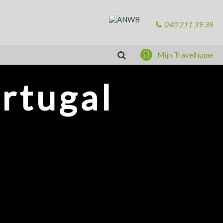
040 211 39 38
Zoeken
Mijn Travelhome
ortugal