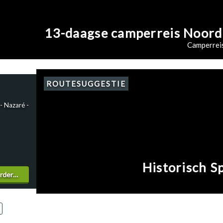
13-daagse camperreis Noord
Camperrei
ROUTESUGGESTIE
- Nazaré -
Historisch S
erder…