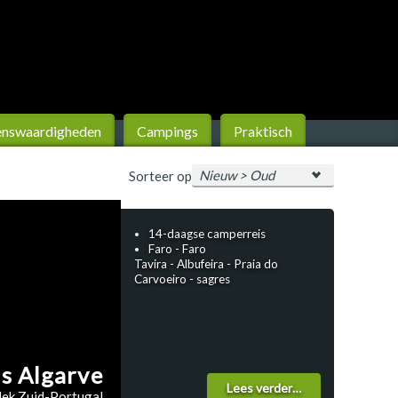
ens­waardigheden
Campings
Praktisch
Sorteer op
14-daagse camperreis
Faro - Faro
Tavira - Albufeira - Praia do
Carvoeiro - sagres
s Algarve
Lees verder…
ek Zuid-Portugal