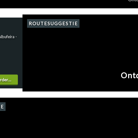
ROUTESUGGESTIE
lbufeira -
Ontd
erder…
IE