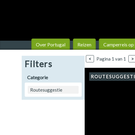
Finland
Frankrijk
Ierland
IJsland
Over Portugal
Reizen
Camperreis op
Italië
<
Pagina 1 van 1
>
Filters
Japan
ROUTESUGGEST
Categorie
Kroatië
Routesuggestie
Namibië
Nederland
Nieuw-Zeeland
Noorwegen