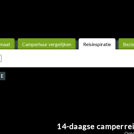
 maat
Camperhuur vergelijken
Reis­inspiratie
Bezi
IE
14-daagse camperrei
Ontd