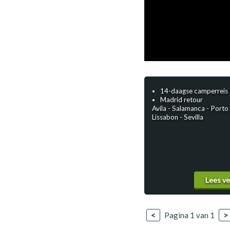
14-daagse camperreis
Madrid retour
Avila - Salamanca - Porto 
Lissabon - Sevilla
Lees v
<
Pagina 1 van 1
>