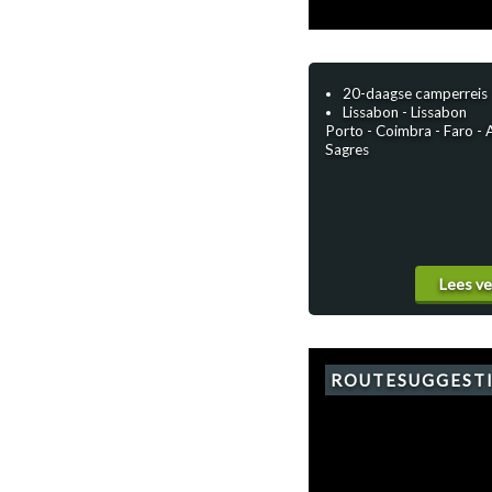
Polen
Portugal
20-daagse camperreis
Schotland
Lissabon - Lissabon
Porto - Coimbra - Faro - A
Spanje
Sagres
Zuid-Afrika
Zweden
Zwitserland
Lees v
ROUTESUGGEST