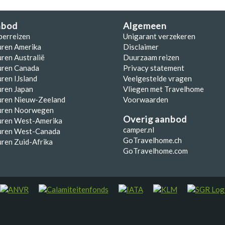
nbod
Algemeen
perreizen
Unigarant verzekeren
uren Amerika
Disclaimer
ren Australië
Duurzaam reizen
uren Canada
Privacy statement
ren IJsland
Veelgestelde vragen
ren Japan
Vliegen met Travelhome
uren Nieuw-Zeeland
Voorwaarden
uren Noorwegen
Overig aanbod
uren West-Amerika
camper.nl
uren West-Canada
GoTravelhome.ch
ren Zuid-Afrika
GoTravelhome.com