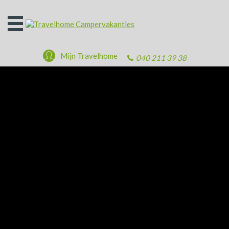
Open
het
menu
Mijn Travelhome
040 211 39 38