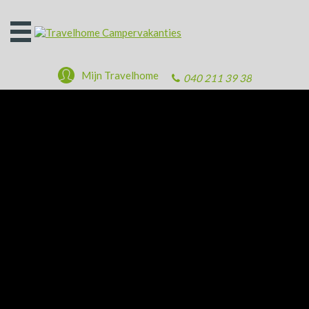
Open
het
menu
Mijn Travelhome
040 211 39 38